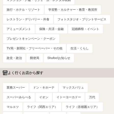
マンション・戸建・リフォーム・レンタル収納
旅行・ホテル・リゾート
学習塾・カルチャー・教育・教習所
レストラン・デリバリー・外食
フォトスタジオ・プリントサービス
アミューズメント
保険・共済・金融
冠婚葬祭・イベント
プレゼントキャンペーン・クーポン
TV局・新聞社・フリーペーパー・その他
生活・くらし
政党・政治
郵便局
Shufoo!お知らせ
よく行くお店から探す
業務スーパー
ドン・キホーテ
マックスバリュ
スーパーみらべる
イオン
イトーヨーカドー
万代
マルエツ
ライフ（関西エリア）
ライフ（首都圏エリア）