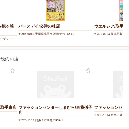
w龍ヶ崎
バースデイ/公津の杜店
ウエルシア/取手新
〒286-0048 千葉県成田市公津の杜1-12-12
〒302-0024 茨城県取手市新
2 サプラモー
の他のお店
/取手東店
ファッションセンターしまむら/東我孫子
ファッションセンタ
店
〒300-1514 取手市藤代南2
〒270-1137 我孫子市岡発戸932-1