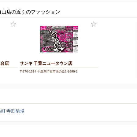
白山店の近くのファッション
北台店
サンキ 千葉ニュータウン店
7
〒270-1334 千葉県印西市西の原1-1999-1
覧
央町
寺田
駒場