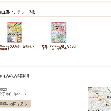
白山店のチラシ 3枚
気のキャラ大集合！ お出かけ&
可愛いアイテムが盛りだくさん！
省準備！
ベビー・キッズフェア
白山店の店舗詳細
0023
手市白山3-9-27
周辺の地図を見る