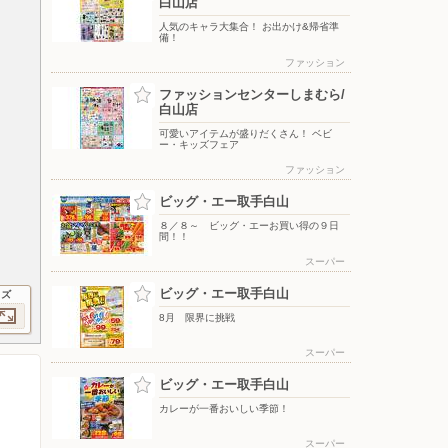
白山店
人気のキャラ大集合！ お出かけ&帰省準
備！
ファッション
ファッションセンターしまむら/
白山店
可愛いアイテムが盛りだくさん！ ベビ
ー・キッズフェア
ファッション
ビッグ・エー取手白山
８／８～ ビッグ・エーお買い得の９日
間！！
スーパー
ビッグ・エー取手白山
イズ
8月 限界に挑戦
スーパー
ビッグ・エー取手白山
カレーが一番おいしい季節！
スーパー