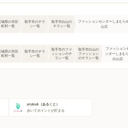
ファッションセンターしまむら/
茨城県の市区
取手市のチラ
取手市白山の
町村一覧
シ一覧
チラシ一覧
山店
ファッション
取手市のファ
取手市白山の
茨城県の市区
取手市のチラ
ッションのチ
ファッション
ンターしまむら
町村一覧
シ一覧
ラシ一覧
のチラシ一覧
白山店
aruku&（あるくと）
歩いてポイントが貯まる