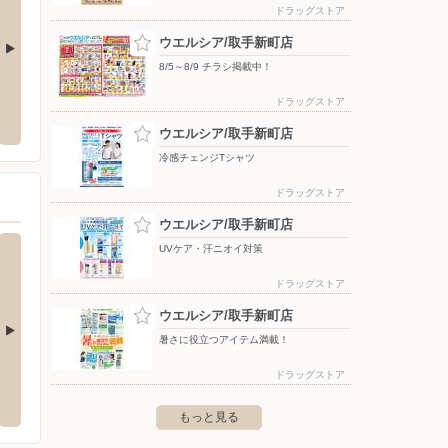
ドラッグストア
ウエルシア/取手新町店
8/5～8/9 チラシ掲載中！
町店
ビッグ・エー取手青柳
エディ
ドラッグストア
町3-9-41
〒302-0006 茨城県取手市青柳1-1-46
〒277-0
ウエルシア/取手新町店
冷感チェンジTシャツ
ドラッグストア
ウエルシア/取手新町店
UVケア・汗ニオイ対策
ドラッグストア
ウエルシア/取手新町店
暑さに役立つアイテム満載！
ーしまむら/藤代店
ファッションセンターしまむら/我孫子寿
ファッ
ドラッグストア
店
（茨城
-16-2
もっと見る
〒270-1152 我孫子市寿2-25-41
〒300-