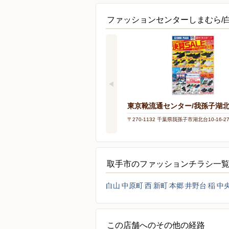
ファッションセンターしまむら/
東京靴流通センター/我孫子湖
〒270-1132 千葉県我孫子市湖北台10-16-2
取手市のファッションチラシ一
白山
中原町
西
新町
本郷
井野台
稲
中
この店舗へのその他の経路