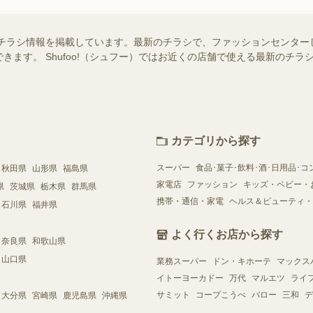
チラシ情報を掲載しています。最新のチラシで、ファッションセンター
きます。 Shufoo!（シュフー）ではお近くの店舗で使える最新のチ
カテゴリから探す
スーパー
食品･菓子･飲料･酒･日用品･コ
秋田県
山形県
福島県
家電店
ファッション
キッズ・ベビー・
県
茨城県
栃木県
群馬県
携帯・通信・家電
ヘルス＆ビューティ・
石川県
福井県
よく行くお店から探す
奈良県
和歌山県
山口県
業務スーパー
ドン・キホーテ
マックス
イトーヨーカドー
万代
マルエツ
ライ
サミット
コープこうべ
バロー
三和
デ
大分県
宮崎県
鹿児島県
沖縄県