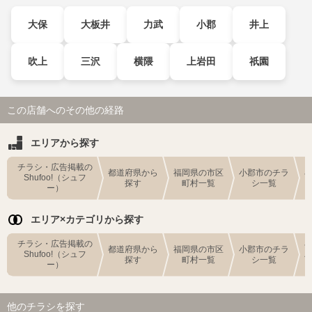
大保
大板井
力武
小郡
井上
吹上
三沢
横隈
上岩田
祇園
この店舗へのその他の経路
エリアから探す
チラシ・広告掲載の
都道府県から
福岡県の市区
小郡市のチラ
Shufoo!（シュフ
探す
町村一覧
シ一覧
ー）
エリア×カテゴリから探す
チラシ・広告掲載の
都道府県から
福岡県の市区
小郡市のチラ
Shufoo!（シュフ
探す
町村一覧
シ一覧
ー）
他のチラシを探す