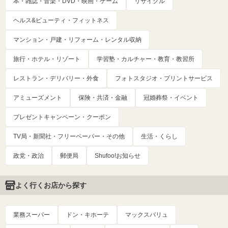
本・雑誌・音楽・DVD・映画・ゲーム
リサイクル
ヘルス&ビューティ・フィットネス
マンション・戸建・リフォーム・レンタル収納
旅行・ホテル・リゾート
学習塾・カルチャー・教育・教習所
レストラン・デリバリー・外食
フォトスタジオ・プリントサービス
アミューズメント
保険・共済・金融
冠婚葬祭・イベント
プレゼントキャンペーン・クーポン
TV局・新聞社・フリーペーパー・その他
生活・くらし
政党・政治
郵便局
Shufoo!お知らせ
よく行くお店から探す
業務スーパー
ドン・キホーテ
マックスバリュ