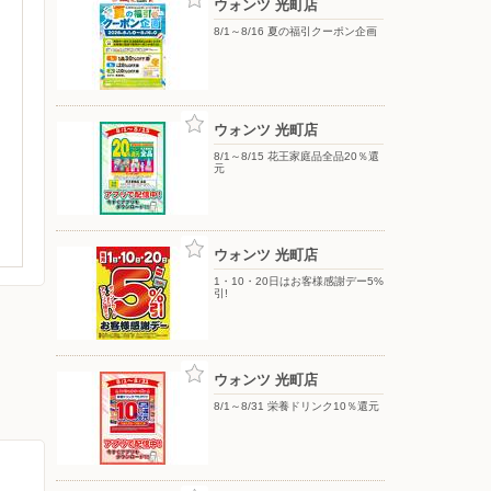
ウォンツ 光町店
8/1～8/16 夏の福引クーポン企画
ウォンツ 光町店
8/1～8/15 花王家庭品全品20％還
元
ウォンツ 光町店
1・10・20日はお客様感謝デー5%
引!
ウォンツ 光町店
8/1～8/31 栄養ドリンク10％還元