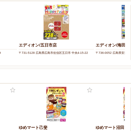
エディオン/五日市店
エディオン/海田店
9
〒731-5128 広島県広島市佐伯区五日市 中央4-15-22
〒736-0052 広島県安芸
ゆめマート己斐
ゆめマート沼田