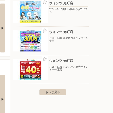
ウォンツ 光町店
7/24～8/10美しい髪の必須アイテ
ム
ウォンツ 光町店
7/16～8/31 夏の飲料キャンペーン
洋服の青山/紙屋町
ヤマダ
企画
郡海田町南つくも町13-18
〒730-0031 広島県広島市中区紙屋町二丁目2番12号 信
〒731-
和広島ビル内
ウォンツ 光町店
7/16～8/31 パンパース楽天ポイン
ト40％還元
もっと見る
ゆめマート八木
ゆめマ