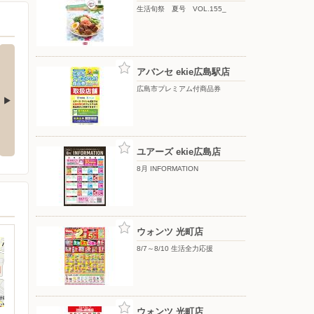
生活旬祭 夏号 VOL.155_
アバンセ ekie広島駅店
広島市プレミアム付商品券
生活旬祭 夏号 VOL.155_
8月知っ得カレンダー
ユアーズ ekie広島店
8月 INFORMATION
ウォンツ 光町店
8/7～8/10 生活全力応援
ウォンツ 光町店