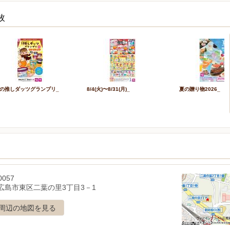
枚
の推しダッツグランプリ_
8/4(火)〜8/31(月)_
夏の贈り物2026_
0057
広島市東区二葉の里3丁目3－1
周辺の地図を見る