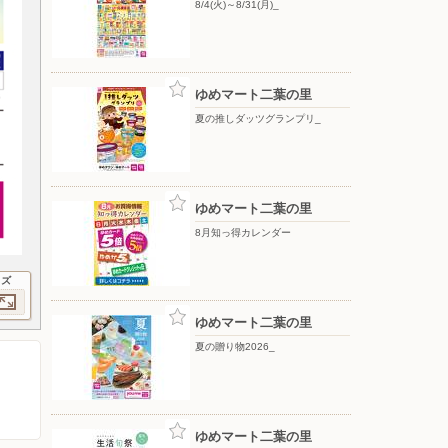
8/4(火)～8/31(月)_
ゆめマート二葉の里
夏の推しダッツグランプリ_
ゆめマート二葉の里
8月知っ得カレンダー
イズ
ゆめマート二葉の里
夏の贈り物2026_
ゆめマート二葉の里