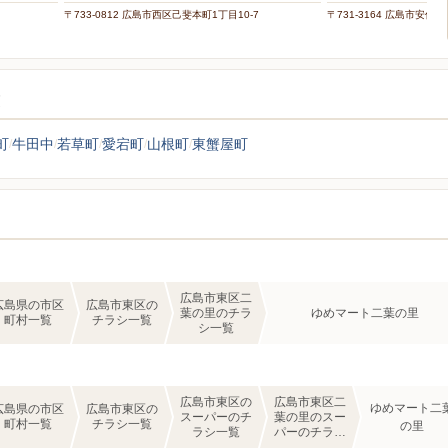
〒733-0812 広島市西区己斐本町1丁目10-7
〒731-3164 広島市安佐南
覧
町
牛田中
若草町
愛宕町
山根町
東蟹屋町
広島市東区二
広島県の市区
広島市東区の
葉の里のチラ
ゆめマート二葉の里
町村一覧
チラシ一覧
シ一覧
広島市東区の
広島市東区二
ゆめマート二
広島県の市区
広島市東区の
スーパーのチ
葉の里のスー
町村一覧
チラシ一覧
の里
ラシ一覧
パーのチラシ
一覧