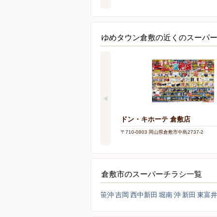
ゆめタウン倉敷の近くのスーパ
ドン・キホーテ 倉敷店
〒710-0803 岡山県倉敷市中島2737-2
倉敷市のスーパーチラシ一覧
笹沖
吉岡
西中新田
堀南
沖
新田
東富