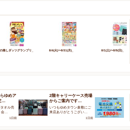
の推しダッツグランプリ_
8/4(火)〜8/31(月)_
8/1(土)〜8/9(日)_
からゆめア
2階キャリーケース売場
1
定…
からご案内です…
M
Fタオル売
いつもゆめタウン倉敷にご
こ
リ会…
来店ありがとうござい…
M
1日前
1日前