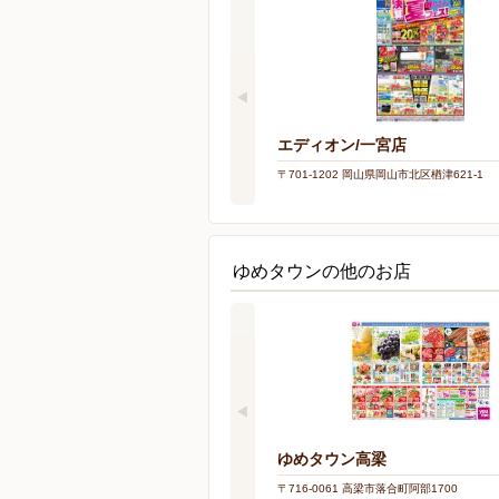
エディオン/一宮店
〒701-1202 岡山県岡山市北区楢津621-1
ゆめタウンの他のお店
ゆめタウン高梁
〒716-0061 高梁市落合町阿部1700