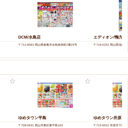
DCM/水島店
エディオン/鴨方店
〒712-8063 岡山県倉敷市水島南幸町2番25号
〒719-0252 岡山県浅口
ゆめタウン平島
ゆめタウン井原
〒709-0631 岡山市東区東平島163
〒715-0022 井原市下出部