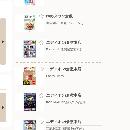
ゆめタウン倉敷
生活旬祭 夏号 VOL.155_
エディオン/倉敷本店
Panasonic 期間限定値下げ！
7/15(水)〜8/16(日)_
夏の贈り物2026_
エディオン/倉敷本店
Happy Friday
階 時計専門店TIME TI
エディオン/倉敷本店
1階 時計専門店TIME
Eよりご案内で…
TIMEよりご案内で…
RGB Mini LED新レグザが登場
んにちは！ 時計専門店TI
こんにちは！ 1階 時計専門
E TIMEより電池交…
店TIME TIMEより電…
6日前
6日前
エディオン/倉敷本店
三菱冷蔵庫 期間限定値下げ！