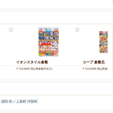
ー
イオンスタイル倉敷
コープ 倉敷北
〒710-0802 岡山県倉敷市水江1
〒710-0065 岡山県倉敷
井
浦田
田ノ上新町
沖新町