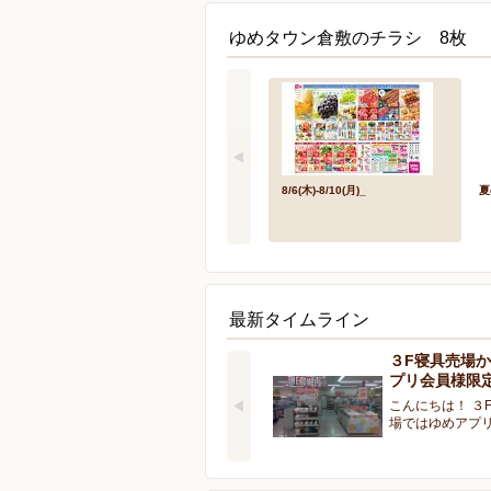
ゆめタウン倉敷のチラシ 8枚
8/6(木)-8/10(月)_
夏
最新タイムライン
３F寝具売場
プリ会員様限
こんにちは！ ３
場ではゆめアプ