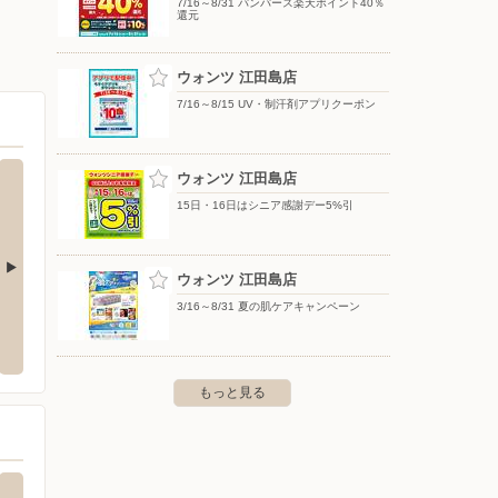
7/16～8/31 パンパース楽天ポイント40％
還元
ウォンツ 江田島店
7/16～8/15 UV・制汗剤アプリクーポン
ウォンツ 江田島店
15日・16日はシニア感謝デー5%引
ウォンツ 江田島店
3/16～8/31 夏の肌ケアキャンペーン
エネルギーアシスト
エディオン/広店
ゆめタ
区温品4-14-24-2
〒737-0131 広島県呉市広中町1-18
〒739-
もっと見る