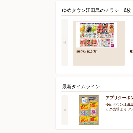
ゆめタウン江田島のチラシ 6枚
8/6(木)-8/10(月)_
夏
最新タイムライン
アプリクーポン
ゆめタウン江田島
ッグ売場より 8/6