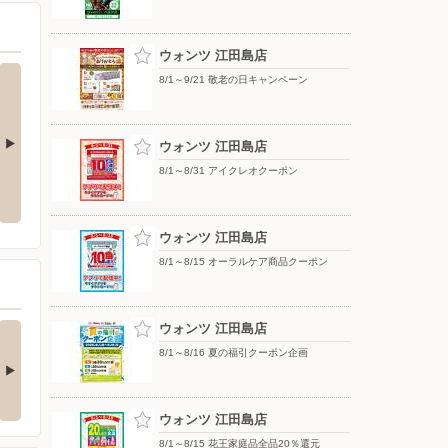
ウォンツ 江田島店
8/1～9/21 敬老の日キャンペーン
ウォンツ 江田島店
8/1～8/31 アイクレオクーポン
生活旬祭 夏号 VOL.155_
8月知っ得カレンダー
ウォンツ 江田島店
8/1～8/15 オーラルケア商品クーポン
好評企画 らららキ
ウォンツ 江田島店
｢ライフリー さわやかパ
ンペーン始まり…
ッド 大容量｣が…
8/1～8/16 夏の福引クーポン企画
めタウン江田島 1階 ドラ
ゆめタウン江田島 1階 薬品
グ売場より 8/6(…
売場より お買い得…
7時間前
1日前
ウォンツ 江田島店
8/1～8/15 花王家庭品全品20％還元