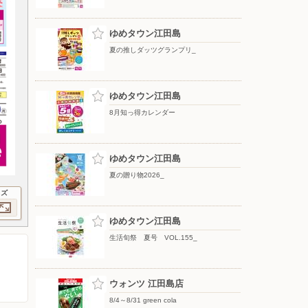
ゆめタウン江田島
夏の推しダッツグランプリ_
ゆめタウン江田島
8月知っ得カレンダー
ゆめタウン江田島
夏の贈り物2026_
イズ
ゆめタウン江田島
生活旬祭 夏号 VOL.155_
ウォンツ 江田島店
8/4～8/31 green cola