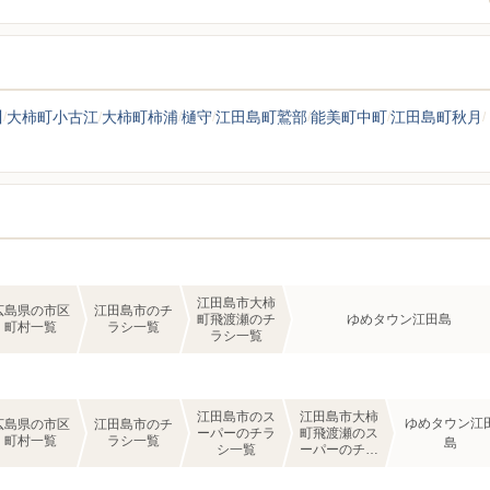
川
大柿町小古江
大柿町柿浦
樋守
江田島町鷲部
能美町中町
江田島町秋月
江田島市大柿
広島県の市区
江田島市のチ
町飛渡瀬のチ
ゆめタウン江田島
町村一覧
ラシ一覧
ラシ一覧
江田島市のス
江田島市大柿
ゆめタウン江
広島県の市区
江田島市のチ
ーパーのチラ
町飛渡瀬のス
町村一覧
ラシ一覧
島
シ一覧
ーパーのチラ
シ一覧