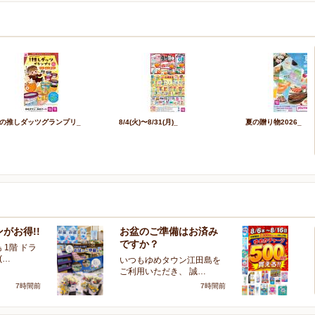
の推しダッツグランプリ_
8/4(火)〜8/31(月)_
夏の贈り物2026_
がお得!!
お盆のご準備はお済み
大
ですか？
ャ
 1階 ドラ
(…
いつもゆめタウン江田島を
ゆ
ご利用いただき、 誠…
ッ
7時間前
7時間前