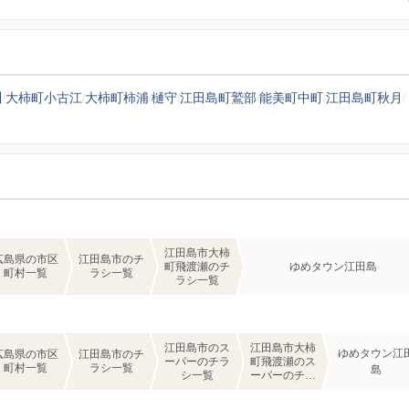
川
大柿町小古江
大柿町柿浦
樋守
江田島町鷲部
能美町中町
江田島町秋月
江田島市大柿
広島県の市区
江田島市のチ
町飛渡瀬のチ
ゆめタウン江田島
町村一覧
ラシ一覧
ラシ一覧
江田島市のス
江田島市大柿
ゆめタウン江
広島県の市区
江田島市のチ
ーパーのチラ
町飛渡瀬のス
町村一覧
ラシ一覧
島
シ一覧
ーパーのチラ
シ一覧