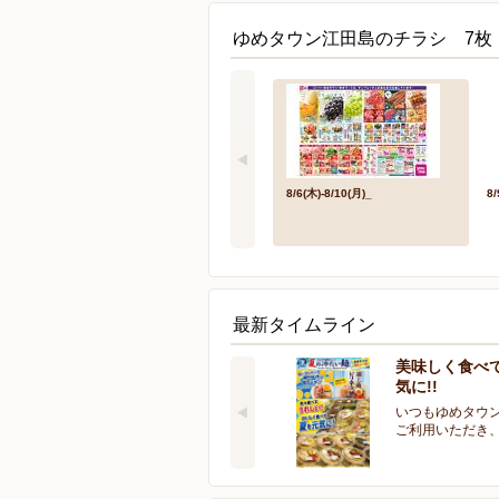
ゆめタウン江田島のチラシ 7枚
8/6(木)-8/10(月)_
8
最新タイムライン
美味しく食べ
気に!!
いつもゆめタウ
ご利用いただき、