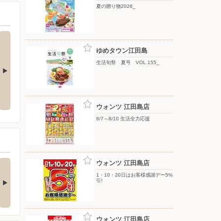
夏の贈り物2026_
ゆめタウン江田島
生活旬祭 夏号 VOL.155_
夏の贈り物2026_
生活旬祭 夏号 VOL.155_
ウォンツ 江田島店
8/7～8/10 生活全力応援
年の夏は、花火で最
期間限定催事 小樽飯櫃
ウォンツ 江田島店
の思い出を♪♪
(おたるぼんき) …
1・10・20日はお客様感謝デー5%
引!
つもゆめタウン江田島を
いつもゆめタウン江田島を
利用いただき、 誠…
ご利用いただき、 誠…
1日前
1日前
ウォンツ 江田島店