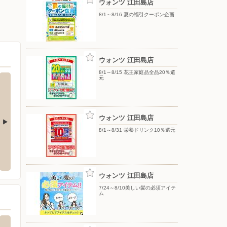
ウォンツ 江田島店
8/1～8/16 夏の福引クーポン企画
ウォンツ 江田島店
8/1～8/15 花王家庭品全品20％還
元
ウォンツ 江田島店
8/1～8/31 栄養ドリンク10％還元
店
北海道産青果物拡販宣伝協議会／ホクレ
ゆめタ
ン農業協同組合連合会（広島県）
市新宮1-9-34
〒734-
〒000-0000
ウォンツ 江田島店
7/24～8/10美しい髪の必須アイテ
ム