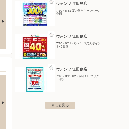
ウォンツ 江田島店
7/16～8/31 夏の飲料キャンペーン
企画
ゆめタウン廿日市
ゆめモ
ウォンツ 江田島店
実町2丁目8-17
〒738-0023 廿日市市下平良２丁目２－１
〒731-
7/16～8/31 パンパース楽天ポイン
ト40％還元
ウォンツ 江田島店
7/16～8/15 UV・制汗剤アプリク
ーポン
もっと見る
ゆめマート川尻
ゆめタ
島市西条下見6丁目2-32
〒737-2603 広島県呉市川尻町西1丁目25-30
〒731-