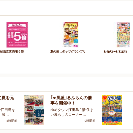
/9(日)直営売場５倍_
夏の推しダッツグランプリ_
8/4(火)〜8/31(月)_
て夏を元
｢re風藍｣るふらんの催
今
事を開催中！
高
ン江田島を
ゆめタウン江田島 1階 住ま
い
 誠…
い暮らしのコーナー…
ご
8時間前
9時間前