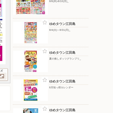
8/6(木)-8/10(月)_
ゆめタウン江田島
8/4(火)～8/31(月)_
ゆめタウン江田島
夏の推しダッツグランプリ_
イズ
ゆめタウン江田島
8月知っ得カレンダー
ゆめタウン江田島