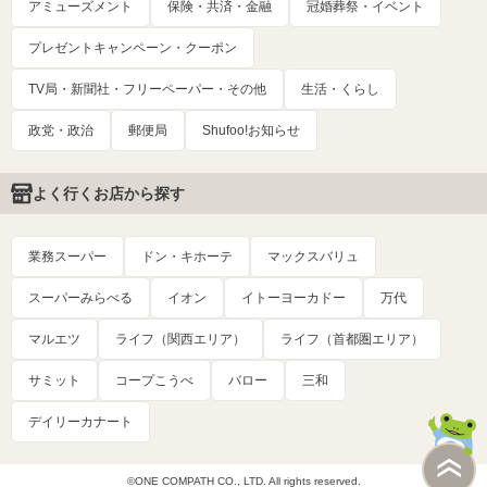
アミューズメント
保険・共済・金融
冠婚葬祭・イベント
プレゼントキャンペーン・クーポン
TV局・新聞社・フリーペーパー・その他
生活・くらし
政党・政治
郵便局
Shufoo!お知らせ
よく行くお店から探す
業務スーパー
ドン・キホーテ
マックスバリュ
スーパーみらべる
イオン
イトーヨーカドー
万代
マルエツ
ライフ（関西エリア）
ライフ（首都圏エリア）
サミット
コープこうべ
バロー
三和
デイリーカナート
©ONE COMPATH CO., LTD. All rights reserved.