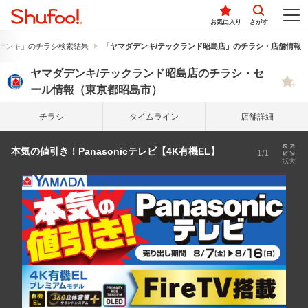
お気に入り
さがす
デンキ」のチラシ検索結果
「ヤマダデンキ/テックランド昭島店」のチラシ・店舗情報
ヤマダデンキ/テックランド昭島店のチラシ・セ
ール情報（東京都昭島市）
チラシ
タイム
ライン
店舗詳細
本気の値引き！Panasonicテレビ【4K有機EL】
1/1
拡大