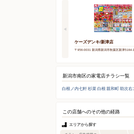
ケーズデンキ/新津店
〒956-0031 新潟県新潟市秋葉区新津5184-
新潟市南区の家電店チラシ一覧
白根ノ内七軒
杉菜
白根
親和町
助次右
この店舗へのその他の経路
エリアから探す