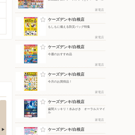
家電店
ケーズデンキ/白根店
もしもに備える防災バッグ特集
家電店
ケーズデンキ/白根店
今週のおすすめ品
家電店
ケーズデンキ/白根店
今月のお買得品！
家電店
ケーズデンキ/白根店
歯間スッキリ！水みがき オーラルスマイ
ル
家電店
ケーズデンキ/白根店