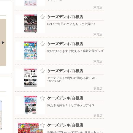
家電店
ケーズデンキ/白根店
ReFaで毎日のケアをもっと上質に！
家電店
ケーズデンキ/白根店
使いたいときすぐ使える！猛暑対策グッズ
応援フェア
夏のスマホ＆ネット応援フェア
ドコモフェア開催開催
家電店
ケーズデンキ/白根店
アーティストの想いに満ちる音。WF-
1000X M6
家電店
ケーズデンキ/白根店
冷たさ長持ち！トリプルメガアイス
家電店
ケーズデンキ/白根店
新製品が安いケーズデンキ_サマーセール