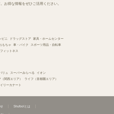
ます。お得な情報をぜひご活用ください。
ンビニ
ドラッグストア
家具・ホームセンター
おもちゃ
車・バイク
スポーツ用品・自転車
フィットネス
バリュ
スーパーみらべる
イオン
フ（関西エリア）
ライフ（首都圏エリア）
イリーカナート
せ
Shufoo!とは