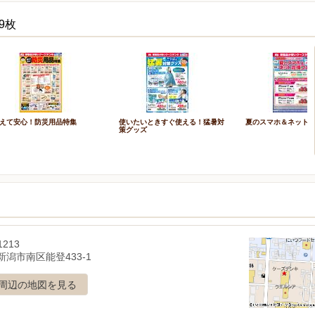
9枚
えて安心！防災用品特集
使いたいときすぐ使える！猛暑対
夏のスマホ＆ネット
策グッズ
1213
新潟市南区能登433-1
周辺の地図を見る