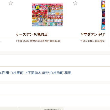
ケーズデンキ/亀貝店
ヤマダデンキ/テッ
1
〒950-2033 新潟県新潟市西区亀貝3346
〒959-1811 新潟県五泉市
エ門組
白根東町
上下諏訪木
能登
白根魚町
和泉