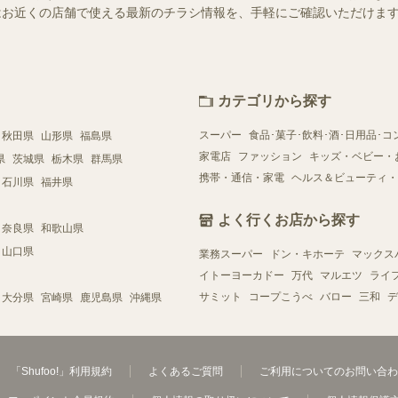
ー）ではお近くの店舗で使える最新のチラシ情報を、手軽にご確認いただけ
カテゴリから探す
スーパー
食品･菓子･飲料･酒･日用品･コ
秋田県
山形県
福島県
家電店
ファッション
キッズ・ベビー・
県
茨城県
栃木県
群馬県
携帯・通信・家電
ヘルス＆ビューティ・
石川県
福井県
よく行くお店から探す
奈良県
和歌山県
山口県
業務スーパー
ドン・キホーテ
マックス
イトーヨーカドー
万代
マルエツ
ライ
サミット
コープこうべ
バロー
三和
デ
大分県
宮崎県
鹿児島県
沖縄県
「Shufoo!」利用規約
よくあるご質問
ご利用についてのお問い合わ