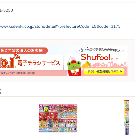
1-5230
/www.ksdenki.co.jp/store/detail/?prefectureCode=15&code=3173
店