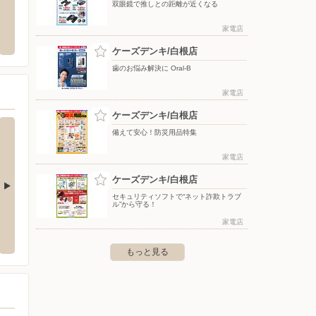
双眼鏡で推しとの距離が近くなる
ーしまむら/亀田店
スーパースポーツゼビオ/新潟桜木インタ
nos
ー店
分に配
家電店
市江南区亀田四ッ興野1-2-28
〒950-0983 新潟県新潟市中央区神道寺2-6-19
〒000-00
ケーズデンキ/白根店
歯のお悩み解決に Oral-B
家電店
ケーズデンキ/白根店
備えて安心！防災用品特集
家電店
ケーズデンキ/白根店
セキュリティソフトで“ネット詐欺トラブ
ル”から守る！
ケーズデンキ/女池インター本店
ケーズ
家電店
赤鏥326
〒950-0941 新潟市中央区女池8丁目16番17号
〒959-1
もっと見る