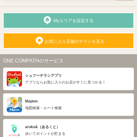
Myエリアを設定する
お気に入り店舗のチラシを見る
ONE COMPATHのサービス
シュフーチラシアプリ
アプリならお気に入りのお店がすぐに見つかる！
Mapion
地図検索・ルート検索
aruku&（あるくと）
歩いてポイントが貯まる