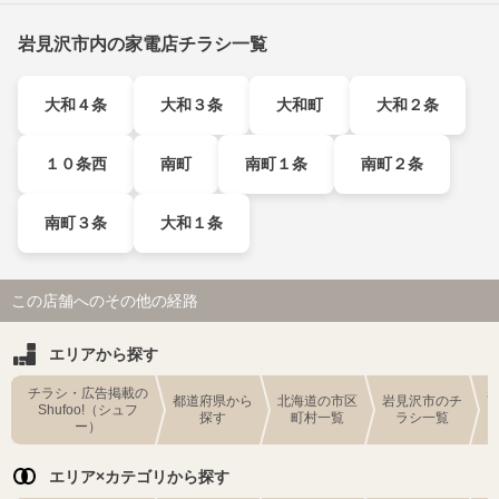
岩見沢市内の家電店チラシ一覧
大和４条
大和３条
大和町
大和２条
１０条西
南町
南町１条
南町２条
南町３条
大和１条
この店舗へのその他の経路
エリアから探す
チラシ・広告掲載の
都道府県から
北海道の市区
岩見沢市のチ
Shufoo!（シュフ
探す
町村一覧
ラシ一覧
ー）
エリア×カテゴリから探す