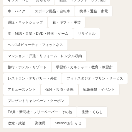
キッズ・ベビー・おもちゃ
眼鏡・コンタクト・ケア用品
車・バイク
スポーツ用品・自転車
携帯・通信・家電
通販・ネットショップ
花・ギフト・手芸
本・雑誌・音楽・DVD・映画・ゲーム
リサイクル
ヘルス&ビューティ・フィットネス
マンション・戸建・リフォーム・レンタル収納
旅行・ホテル・リゾート
学習塾・カルチャー・教育・教習所
レストラン・デリバリー・外食
フォトスタジオ・プリントサービス
アミューズメント
保険・共済・金融
冠婚葬祭・イベント
プレゼントキャンペーン・クーポン
TV局・新聞社・フリーペーパー・その他
生活・くらし
政党・政治
郵便局
Shufoo!お知らせ