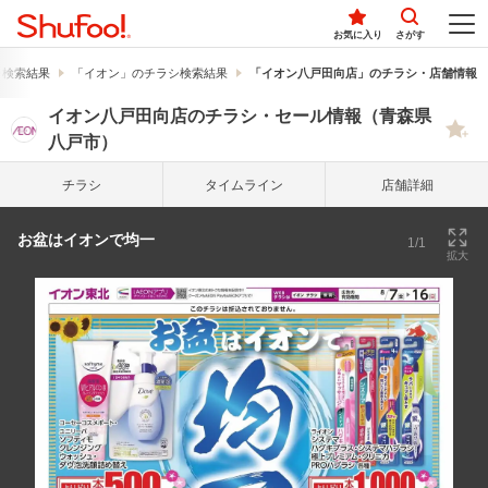
お気に入り
さがす
シ検索結果
「イオン」のチラシ検索結果
「イオン八戸田向店」のチラシ・店舗情報
イオン八戸田向店のチラシ・セール情報（青森県
八戸市）
チラシ
タイム
ライン
店舗詳細
お盆はイオンで均一
1/1
拡大