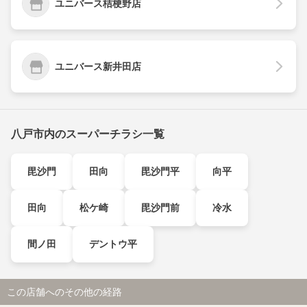
ユニバース桔梗野店
ユニバース新井田店
八戸市内のスーパーチラシ一覧
毘沙門
田向
毘沙門平
向平
田向
松ケ崎
毘沙門前
冷水
間ノ田
デントウ平
この店舗へのその他の経路