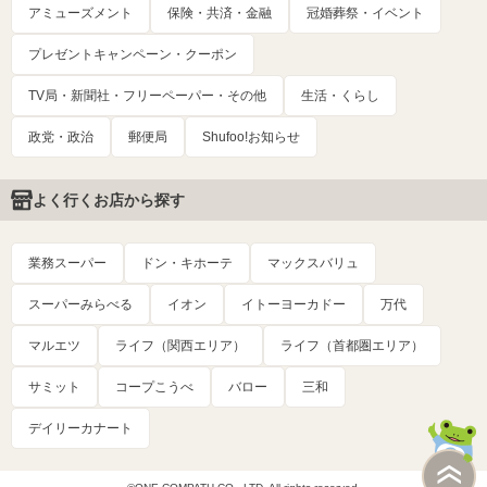
アミューズメント
保険・共済・金融
冠婚葬祭・イベント
プレゼントキャンペーン・クーポン
TV局・新聞社・フリーペーパー・その他
生活・くらし
政党・政治
郵便局
Shufoo!お知らせ
よく行くお店から探す
業務スーパー
ドン・キホーテ
マックスバリュ
スーパーみらべる
イオン
イトーヨーカドー
万代
マルエツ
ライフ（関西エリア）
ライフ（首都圏エリア）
サミット
コープこうべ
バロー
三和
デイリーカナート