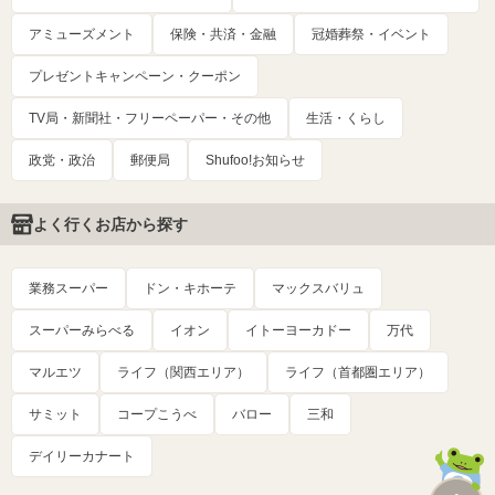
アミューズメント
保険・共済・金融
冠婚葬祭・イベント
プレゼントキャンペーン・クーポン
TV局・新聞社・フリーペーパー・その他
生活・くらし
政党・政治
郵便局
Shufoo!お知らせ
よく行くお店から探す
業務スーパー
ドン・キホーテ
マックスバリュ
スーパーみらべる
イオン
イトーヨーカドー
万代
マルエツ
ライフ（関西エリア）
ライフ（首都圏エリア）
サミット
コープこうべ
バロー
三和
デイリーカナート