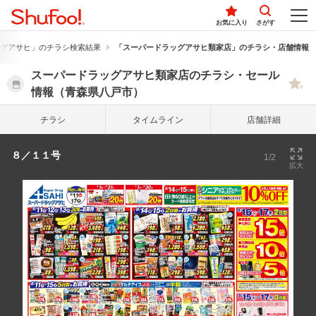
お気に入り
さがす
グアサヒ」のチラシ検索結果
「スーパードラッグアサヒ類家店」のチラシ・店舗情報
スーパードラッグアサヒ類家店のチラシ・セール
情報（青森県八戸市）
チラシ
タイム
ライン
店舗詳細
８／１１号
1/2
拡大