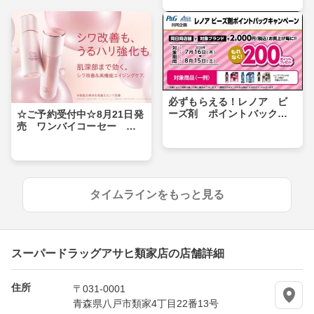
必ずもらえる！レノア ビ
ーズ剤 ポイントバックキ
☆ご予約受付中☆8月21日発
ャンペーン！
売 ワンバイコーセー
ザ リンクレスローション/
エマルジョン
タイムラインをもっと見る
スーパードラッグアサヒ類家店の店舗詳細
住所
〒031-0001
青森県八戸市類家4丁目22番13号