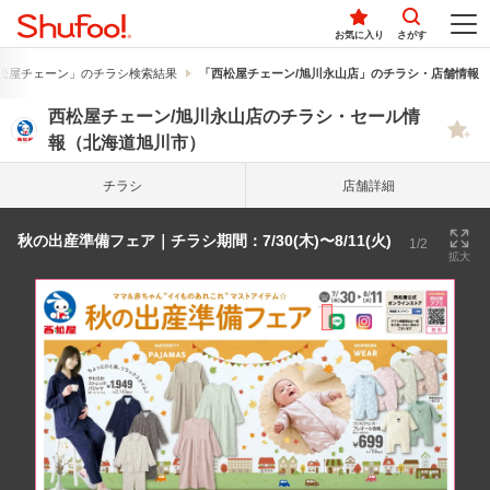
お気に入り
さがす
松屋チェーン」のチラシ検索結果
「西松屋チェーン/旭川永山店」のチラシ・店舗情報
西松屋チェーン/旭川永山店のチラシ・セール情
報（北海道旭川市）
チラシ
店舗詳細
秋の出産準備フェア｜チラシ期間：7/30(木)〜8/11(火)
1/2
拡大