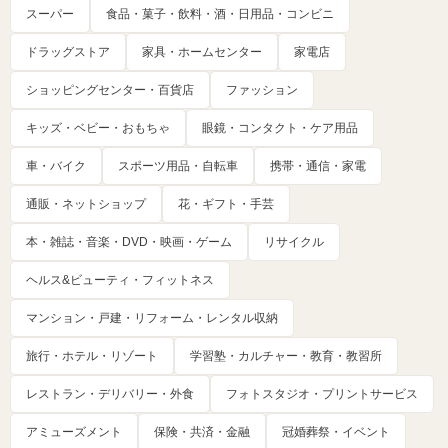
スーパー
食品・菓子・飲料・酒・日用品・コンビニ
ドラッグストア
家具・ホームセンター
家電店
ショッピングセンター・百貨店
ファッション
キッズ・ベビー・おもちゃ
眼鏡・コンタクト・ケア用品
車・バイク
スポーツ用品・自転車
携帯・通信・家電
通販・ネットショップ
花・ギフト・手芸
本・雑誌・音楽・DVD・映画・ゲーム
リサイクル
ヘルス&ビューティ・フィットネス
マンション・戸建・リフォーム・レンタル収納
旅行・ホテル・リゾート
学習塾・カルチャー・教育・教習所
レストラン・デリバリー・外食
フォトスタジオ・プリントサービス
アミューズメント
保険・共済・金融
冠婚葬祭・イベント