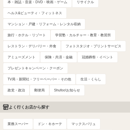
本・雑誌・音楽・DVD・映画・ゲーム
リサイクル
ヘルス&ビューティ・フィットネス
マンション・戸建・リフォーム・レンタル収納
旅行・ホテル・リゾート
学習塾・カルチャー・教育・教習所
レストラン・デリバリー・外食
フォトスタジオ・プリントサービス
アミューズメント
保険・共済・金融
冠婚葬祭・イベント
プレゼントキャンペーン・クーポン
TV局・新聞社・フリーペーパー・その他
生活・くらし
政党・政治
郵便局
Shufoo!お知らせ
よく行くお店から探す
業務スーパー
ドン・キホーテ
マックスバリュ