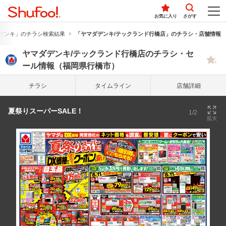
お気に入り
さがす
デンキ」のチラシ検索結果
「ヤマダデンキ/テックランド行橋店」のチラシ・店舗情報
ヤマダデンキ/テックランド行橋店のチラシ・セ
ール情報（福岡県行橋市）
チラシ
タイム
ライン
店舗詳細
夏祭りスーパーSALE！
1/2
拡大