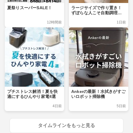
夏祭りスーパーSALE！
ラージサイズで作り置き！
ずぼらな人こそ自動調理ポ
ット
12時間前
1日前
プチストレス解消！夏を快
Ankerの最新！水拭きがすご
適にするひんやり家電4選
いロボット掃除機
4日前
5日前
タイムラインをもっと見る