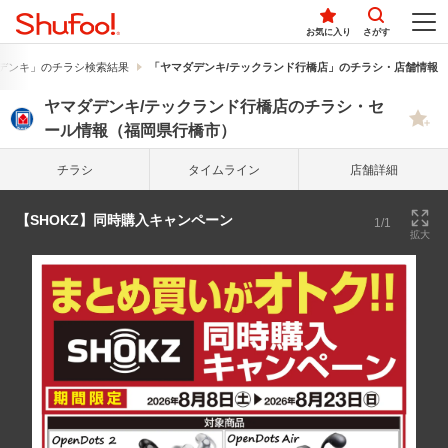
お気に入り
さがす
デンキ」のチラシ検索結果
「ヤマダデンキ/テックランド行橋店」のチラシ・店舗情報
ヤマダデンキ/テックランド行橋店のチラシ・セ
ール情報（福岡県行橋市）
チラシ
タイム
ライン
店舗詳細
【SHOKZ】同時購入キャンペーン
1/1
拡大