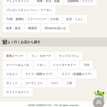
アミューズメント
保険・共済・金融
冠婚葬祭・イベント
プレゼントキャンペーン・クーポン
TV局・新聞社・フリーペーパー・その他
生活・くらし
政党・政治
郵便局
Shufoo!お知らせ
よく行くお店から探す
業務スーパー
ドン・キホーテ
マックスバリュ
スーパーみらべる
イオン
イトーヨーカドー
万代
マルエツ
ライフ（関西エリア）
ライフ（首都圏エリア）
サミット
コープこうべ
バロー
三和
デイリーカナート
©ONE COMPATH CO., LTD. All rights reserved.