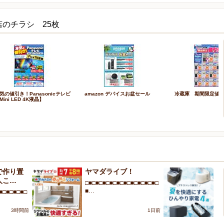
のチラシ 25枚
気の値引き！Panasonicテレビ
amazon デバイスお盆セール
冷蔵庫 期間限定値
Mini LED 4K液晶】
で作り置
ヤマダライブ！
プ
人こ…
を
□■□■□■□■□■□■□■□■□■□■□
■…
■□■□■□■□
□■
■
3時間前
1日前