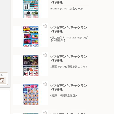
ド行橋店
amazon デバイスお盆セール
ヤマダデンキ/テックラン
ド行橋店
本気の値引き！Panasonicテレビ
【4K有機EL】
ヤマダデンキ/テックラン
ド行橋店
大画面でテレビ番組を楽しもう！
イズ
ヤマダデンキ/テックラン
ド行橋店
冷蔵庫 期間限定値引き