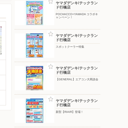
ヤマダデンキ/テックラン
ド行橋店
POCHACCO×YAMADA コラボキ
ャンペーン！
ヤマダデンキ/テックラン
ド行橋店
スポットクーラー特集
ヤマダデンキ/テックラン
ド行橋店
【GENERAL】エアコン大商談会
ヤマダデンキ/テックラン
ド行橋店
新型【RIAIR】登場！