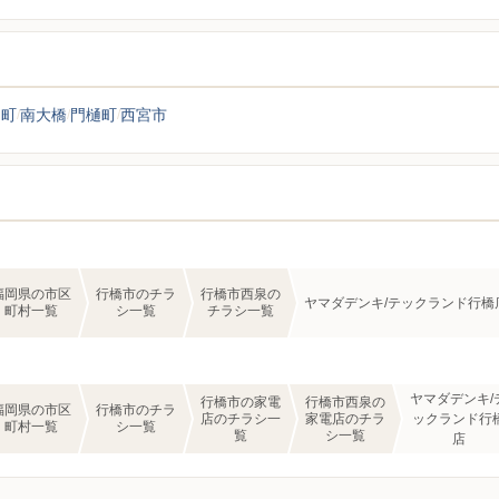
田町
南大橋
門樋町
西宮市
福岡県の市区
行橋市のチラ
行橋市西泉の
ヤマダデンキ/テックランド行橋
町村一覧
シ一覧
チラシ一覧
ヤマダデンキ/
行橋市の家電
行橋市西泉の
福岡県の市区
行橋市のチラ
店のチラシ一
家電店のチラ
ックランド行
町村一覧
シ一覧
覧
シ一覧
店