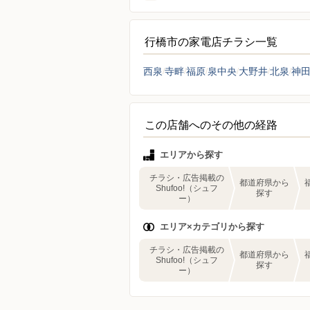
行橋市の家電店チラシ一覧
西泉
寺畔
福原
泉中央
大野井
北泉
神
この店舗へのその他の経路
エリアから探す
チラシ・広告掲載の
都道府県から
Shufoo!（シュフ
探す
ー）
エリア×カテゴリから探す
チラシ・広告掲載の
都道府県から
Shufoo!（シュフ
探す
ー）