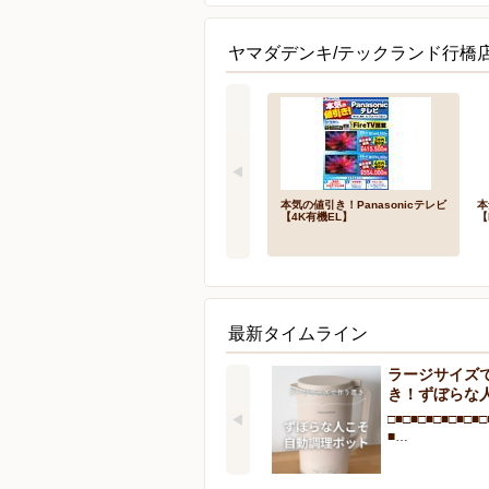
ヤマダデンキ/テックランド行橋店
本気の値引き！Panasonicテレビ
本
【4K有機EL】
【
最新タイムライン
ラージサイズ
き！ずぼらな
□■□■□■□■□■□■□
■…