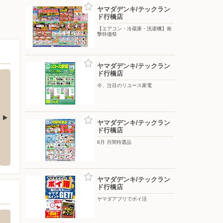
ヤマダデンキ/テックラン
ド行橋店
【エアコン・冷蔵庫・洗濯機】衝
撃特価祭
ヤマダデンキ/テックラン
ド行橋店
今、注目のリユース家電
ヤマダデンキ/テックラン
ド行橋店
モス/今川店
ゆめタウン南行橋
ヤマダ
8月 月間特選品
矢留822
〒824-0033 福岡県行橋市北泉3丁目3-3
〒800-
ヤマダデンキ/テックラン
ド行橋店
ヤマダアプリでポイ活