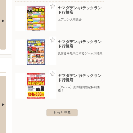
ヤマダデンキ/テックラン
ド行橋店
エアコン大商談会
クランド田川店
ヤマダデンキ/テックランド小倉本店
ヤマダ
ヤマダデンキ/テックラン
1757-6
〒803-0812 北九州市小倉北区室町3-2-25
〒800-
ド行橋店
夏休みを最高にするゲーム大特集
ヤマダデンキ/テックラン
ド行橋店
【Canon】夏の期間限定特別価
格！
もっと見る
エディオン/三萩野店
エディ
西宮市2-1-1
〒802-0065 福岡県北九州市小倉北区三萩野1-1-35
〒802-