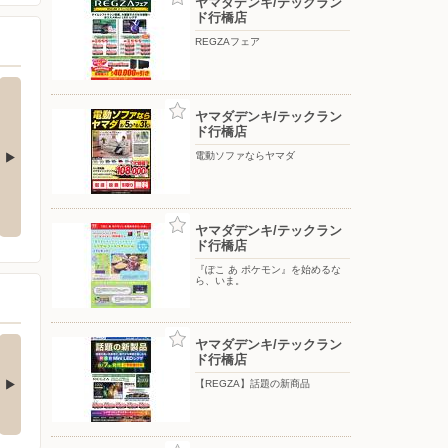
ヤマダデンキ/テックラン
ド行橋店
REGZAフェア
ヤマダデンキ/テックラン
ド行橋店
電動ソファならヤマダ
引き
『ぽこ あ ポケモン』を始めるな
電動ソファならヤマダ
ら、いま。
ヤマダデンキ/テックラン
ド行橋店
『ぽこ あ ポケモン』を始めるな
ら、いま。
チストレス解消！夏
Ankerの最新！水拭き
ヤマダデンキ/テックラン
ド行橋店
快適にするひん…
がすごいロボット…
□■□■□■□■□■□■□■□■□■□
□■□■□■□■□■□■□■□■□■□■□
【REGZA】話題の新商品
…
■…
3日前
4日前