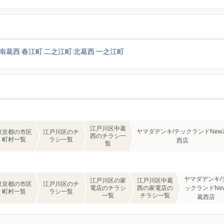
南葛西
春江町
二之江町
北葛西
一之江町
江戸川区中葛
ヤマダデンキ/テックランドNew
東京都の市区
江戸川区のチ
西のチラシ一
町村一覧
ラシ一覧
西店
覧
ヤマダデンキ/
江戸川区の家
江戸川区中葛
東京都の市区
江戸川区のチ
電店のチラシ
西の家電店の
ックランドNe
町村一覧
ラシ一覧
一覧
チラシ一覧
葛西店