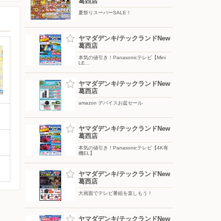
葛西店
夏祭りスーパーSALE！
ヤマダデンキ/テックランドNew
葛西店
本気の値引き！Panasonicテレビ【Mini
LE…
ヤマダデンキ/テックランドNew
葛西店
amazon デバイスお盆セール
ヤマダデンキ/テックランドNew
葛西店
本気の値引き！Panasonicテレビ【4K有
機EL】
ヤマダデンキ/テックランドNew
葛西店
大画面でテレビ番組を楽しもう！
ヤマダデンキ/テックランドNew