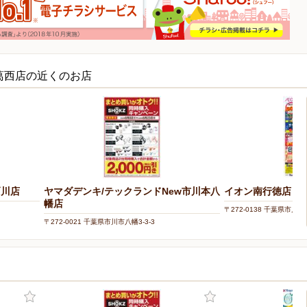
葛西店の近くのお店
戸川店
ヤマダデンキ/テックランドNew市川本八
イオン南行徳店
幡店
〒272-0138 千葉県市川市南
〒272-0021 千葉県市川市八幡3-3-3