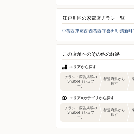
江戸川区の家電店チラシ一覧
中葛西
東葛西
西葛西
宇喜田町
清新町
この店舗へのその他の経路
エリアから探す
チラシ・広告掲載の
都道府県から
Shufoo!（シュフ
探す
ー）
エリア×カテゴリから探す
チラシ・広告掲載の
都道府県から
Shufoo!（シュフ
探す
ー）