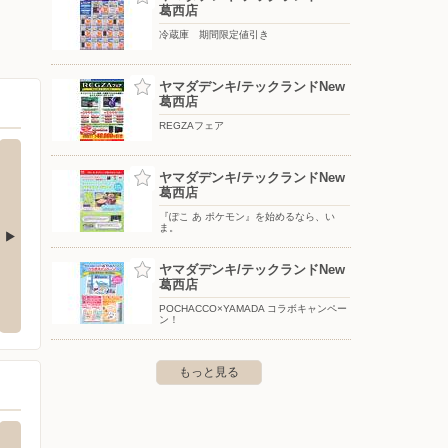
葛西店
冷蔵庫 期間限定値引き
ヤマダデンキ/テックランドNew
葛西店
REGZAフェア
ヤマダデンキ/テックランドNew
葛西店
『ぽこ あ ポケモン』を始めるなら、い
ま。
ヤマダデンキ/テックランドNew
買取店わかば南砂町スナモ店
ヤマダデ
葛西店
新砂店
行徳2-20-25
〒136-0075 東京都江東区新砂3-4-31 ショッピングセン
POCHACCO×YAMADA コラボキャンペー
ターsunamo 3F
ン！
〒136-0
もっと見る