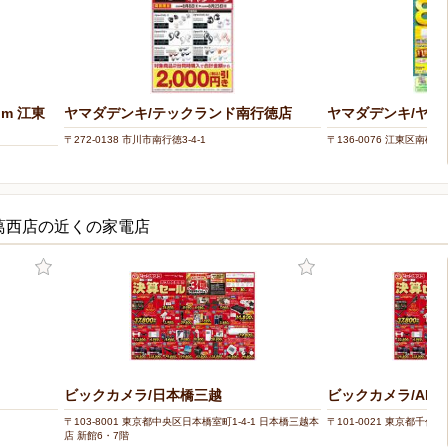
om 江東
ヤマダデンキ/テックランド南行徳店
ヤマダデンキ/ヤ
〒272-0138 市川市南行徳3-4-1
〒136-0076 江東区南砂2-3
w葛西店の近くの家電店
ビックカメラ/日本橋三越
ビックカメラ/AKIB
〒103-8001 東京都中央区日本橋室町1-4-1 日本橋三越本
〒101-0021 東京都千代田
店 新館6・7階