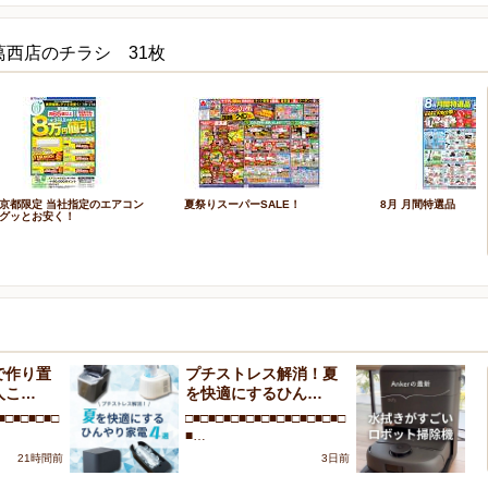
葛西店のチラシ 31枚
京都限定 当社指定のエアコン
夏祭りスーパーSALE！
8月 月間特選品
グッとお安く！
で作り置
プチストレス解消！夏
A
人こ…
を快適にするひん…
が
■□■□■□■□
□■□■□■□■□■□■□■□■□■□■□
□■
■…
■
21時間前
3日前