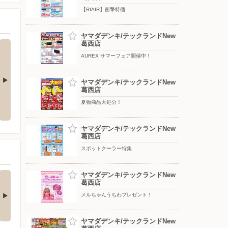
【RIAIR】衝撃特価
ヤマダデンキ/テックランドNew
葛西店
AUREX サマーフェア開催中！
ヤマダデンキ/テックランドNew
葛西店
メルちゃんうちわプレゼント！
ヤマダアプリでポイ活
夏物商品大処分！
ヤマダデンキ/テックランドNew
葛西店
スポットクーラー特集
nkerの最新！水拭き
美味しさもコスパもち
ヤマダデンキ/テックランドNew
葛西店
すごいロボット…
ょうどいいIH高火…
□■□■□■□■□■□■□■□■□■□
メルちゃんうちわプレゼント！
□■□■□■□■□■□■□■□■□■□■□
…
■…
4日前
ヤマダデンキ/テックランドNew