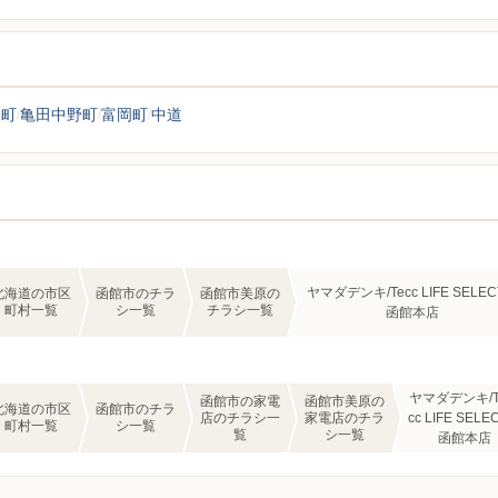
川町
亀田中野町
富岡町
中道
ヤマダデンキ/Tecc LIFE SELEC
北海道の市区
函館市のチラ
函館市美原の
町村一覧
シ一覧
チラシ一覧
函館本店
ヤマダデンキ/T
函館市の家電
函館市美原の
北海道の市区
函館市のチラ
店のチラシ一
家電店のチラ
cc LIFE SELE
町村一覧
シ一覧
覧
シ一覧
函館本店