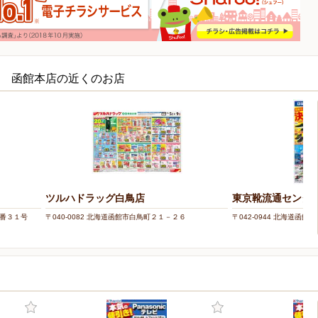
LECT 函館本店の近くのお店
ツルハドラッグ白鳥店
東京靴流通センター
６番３１号
〒040-0082 北海道函館市白鳥町２１－２６
〒042-0944 北海道函館市