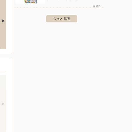
家電店
もっと見る
クランドむつ店
ヤマダデンキ/テックランド伊達店
ヤマダ
-8
〒052-0012 伊達市松ヶ枝町67-7
〒038-0