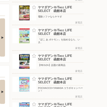
ヤマダデンキ/Tecc LIFE
SELECT 函館本店
電動ソファならヤマダ
家電店
ヤマダデンキ/Tecc LIFE
SELECT 函館本店
『ぽこ あ ポケモン』を始めるなら、い
ま。
引き
『ぽこ あ ポケモン』を始めるな
電動ソファならヤマダ
ら、いま。
家電店
ヤマダデンキ/Tecc LIFE
SELECT 函館本店
【REGZA】話題の新商品
家電店
ヤマダデンキ/Tecc LIFE
nkerの最新！水拭き
【エアコン・冷蔵庫・
SELECT 函館本店
すごいロボット…
洗濯機】衝撃特価…
POCHACCO×YAMADA コラボキャンペー
ン！
□■□■□■□■□■□■□■□■□■□
□■□■□■□■□■□■□■□■□■□■□
…
■…
家電店
3日前
5日前
ヤマダデンキ/Tecc LIFE