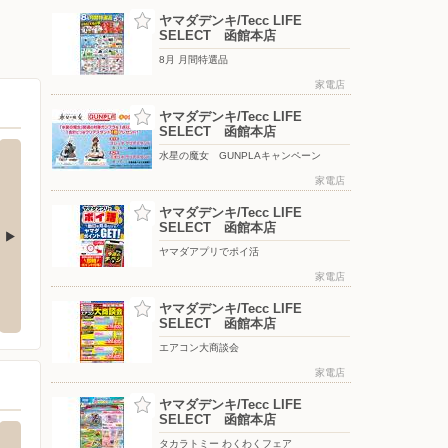
ヤマダデンキ/Tecc LIFE
SELECT 函館本店
8月 月間特選品
家電店
ヤマダデンキ/Tecc LIFE
SELECT 函館本店
水星の魔女 GUNPLAキャンペーン
家電店
ヤマダデンキ/Tecc LIFE
SELECT 函館本店
ヤマダアプリでポイ活
/函館金堀店
マックスバリュ/深堀店
家電店
ワーク
金堀町7-15
〒042-0941 北海道函館市深堀町3-20
〒041-
ヤマダデンキ/Tecc LIFE
SELECT 函館本店
エアコン大商談会
家電店
ヤマダデンキ/Tecc LIFE
SELECT 函館本店
タカラトミー わくわくフェア