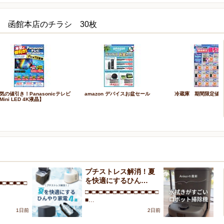
LECT 函館本店のチラシ 30枚
気の値引き！Panasonicテレビ
amazon デバイスお盆セール
冷蔵庫 期間限定値
Mini LED 4K液晶】
！
プチストレス解消！夏
A
を快適にするひん…
が
■□■□■□■□
□■□■□■□■□■□■□■□■□■□■□
□■
■…
■
1日前
2日前