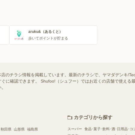
aruku&（あるくと）
歩いてポイントが貯まる
 函館本店のチラシ情報を掲載しています。最新のチラシで、ヤマダデンキ/Tecc
ぐに確認できます。 Shufoo!（シュフー）ではお近くの店舗で使え
い。
カテゴリから探す
スーパー
食品･菓子･飲料･酒･日用品･コ
秋田県
山形県
福島県