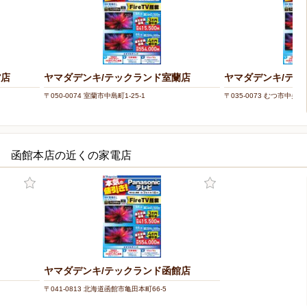
館店
ヤマダデンキ/テックランド室蘭店
ヤマダデンキ/テッ
〒050-0074 室蘭市中島町1-25-1
〒035-0073 むつ市中央2-9
LECT 函館本店の近くの家電店
ヤマダデンキ/テックランド函館店
〒041-0813 北海道函館市亀田本町66-5