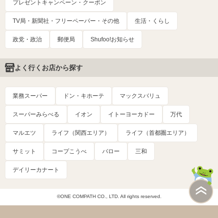
プレゼントキャンペーン・クーポン
TV局・新聞社・フリーペーパー・その他
生活・くらし
政党・政治
郵便局
Shufoo!お知らせ
よく行くお店から探す
業務スーパー
ドン・キホーテ
マックスバリュ
スーパーみらべる
イオン
イトーヨーカドー
万代
マルエツ
ライフ（関西エリア）
ライフ（首都圏エリア）
サミット
コープこうべ
バロー
三和
デイリーカナート
©ONE COMPATH CO., LTD. All rights reserved.