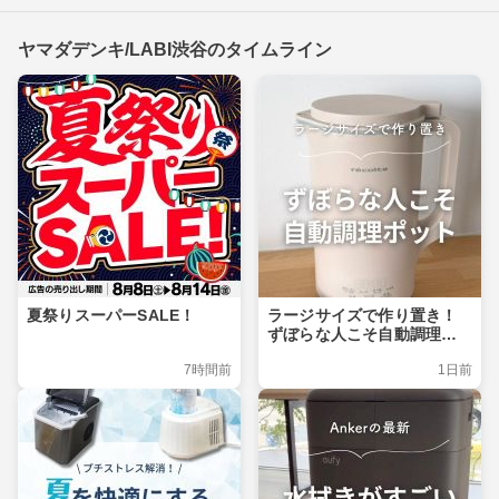
ヤマダデンキ/LABI渋谷のタイムライン
夏祭りスーパーSALE！
ラージサイズで作り置き！
ずぼらな人こそ自動調理ポ
ット
7時間前
1日前