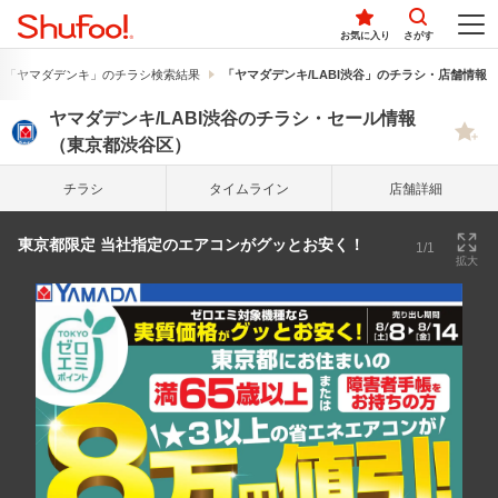
お気に入り
さがす
「ヤマダデンキ」のチラシ検索結果
「ヤマダデンキ/LABI渋谷」のチラシ・店舗情報
ヤマダデンキ/LABI渋谷のチラシ・セール情報
（東京都渋谷区）
チラシ
タイム
ライン
店舗詳細
東京都限定 当社指定のエアコンがグッとお安く！
1/1
拡大