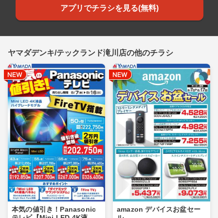
アプリでチラシを見る(無料)
ヤマダデンキ/テックランド滝川店の他のチラシ
本気の値引き！Panasonic
amazon デバイスお盆セー
テレビ【Mini LED 4K液
ル