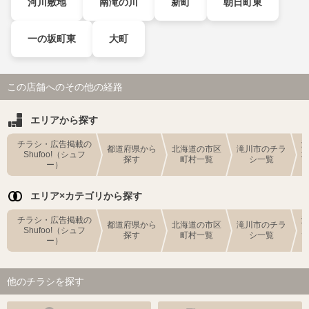
河川敷地
南滝の川
新町
朝日町東
一の坂町東
大町
この店舗へのその他の経路
エリアから探す
チラシ・広告掲載の
都道府県から
北海道の市区
滝川市のチラ
Shufoo!（シュフ
探す
町村一覧
シ一覧
ー）
エリア×カテゴリから探す
チラシ・広告掲載の
都道府県から
北海道の市区
滝川市のチラ
Shufoo!（シュフ
探す
町村一覧
シ一覧
ー）
他のチラシを探す