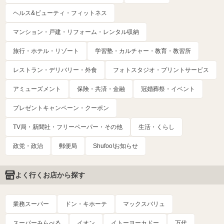
ヘルス&ビューティ・フィットネス
マンション・戸建・リフォーム・レンタル収納
旅行・ホテル・リゾート
学習塾・カルチャー・教育・教習所
レストラン・デリバリー・外食
フォトスタジオ・プリントサービス
アミューズメント
保険・共済・金融
冠婚葬祭・イベント
プレゼントキャンペーン・クーポン
TV局・新聞社・フリーペーパー・その他
生活・くらし
政党・政治
郵便局
Shufoo!お知らせ
よく行くお店から探す
業務スーパー
ドン・キホーテ
マックスバリュ
スーパーみらべる
イオン
イトーヨーカドー
万代