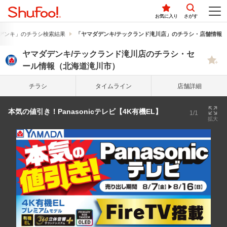
お気に入り
さがす
デンキ」のチラシ検索結果
「ヤマダデンキ/テックランド滝川店」のチラシ・店舗情報
ヤマダデンキ/テックランド滝川店のチラシ・セ
ール情報（北海道滝川市）
チラシ
タイム
ライン
店舗詳細
本気の値引き！Panasonicテレビ【4K有機EL】
1/1
拡大