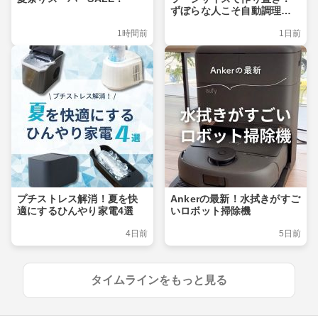
ずぼらな人こそ自動調理ポ
ット
1時間前
1日前
プチストレス解消！夏を快
Ankerの最新！水拭きがすご
適にするひんやり家電4選
いロボット掃除機
4日前
5日前
タイムラインをもっと見る