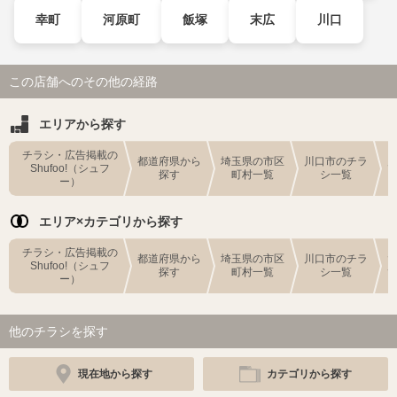
幸町
河原町
飯塚
末広
川口
この店舗へのその他の経路
エリアから探す
チラシ・広告掲載の
都道府県から
埼玉県の市区
川口市のチラ
Shufoo!（シュフ
探す
町村一覧
シ一覧
ー）
エリア×カテゴリから探す
チラシ・広告掲載の
都道府県から
埼玉県の市区
川口市のチラ
Shufoo!（シュフ
探す
町村一覧
シ一覧
ー）
他のチラシを探す
現在地から探す
カテゴリから探す