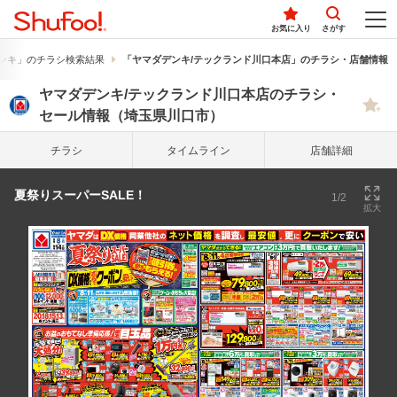
お気に入り
さがす
ンキ」のチラシ検索結果
「ヤマダデンキ/テックランド川口本店」のチラシ・店舗情報
ヤマダデンキ/テックランド川口本店のチラシ・
セール情報（埼玉県川口市）
チラシ
タイム
ライン
店舗詳細
夏祭りスーパーSALE！
1/2
拡大