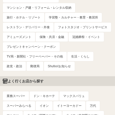
マンション・戸建・リフォーム・レンタル収納
旅行・ホテル・リゾート
学習塾・カルチャー・教育・教習所
レストラン・デリバリー・外食
フォトスタジオ・プリントサービス
アミューズメント
保険・共済・金融
冠婚葬祭・イベント
プレゼントキャンペーン・クーポン
TV局・新聞社・フリーペーパー・その他
生活・くらし
政党・政治
郵便局
Shufoo!お知らせ
よく行くお店から探す
業務スーパー
ドン・キホーテ
マックスバリュ
スーパーみらべる
イオン
イトーヨーカドー
万代