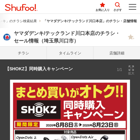
お気に入り
さがす
ンキ」のチラシ検索結果
「ヤマダデンキ/テックランド川口本店」のチラシ・店舗情報
ヤマダデンキ/テックランド川口本店のチラシ・
セール情報（埼玉県川口市）
チラシ
タイム
ライン
店舗詳細
【SHOKZ】同時購入キャンペーン
1/1
拡大