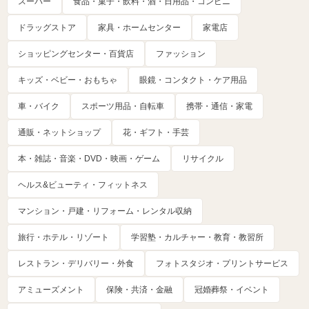
スーパー
食品・菓子・飲料・酒・日用品・コンビニ
ドラッグストア
家具・ホームセンター
家電店
ショッピングセンター・百貨店
ファッション
キッズ・ベビー・おもちゃ
眼鏡・コンタクト・ケア用品
車・バイク
スポーツ用品・自転車
携帯・通信・家電
通販・ネットショップ
花・ギフト・手芸
本・雑誌・音楽・DVD・映画・ゲーム
リサイクル
ヘルス&ビューティ・フィットネス
マンション・戸建・リフォーム・レンタル収納
旅行・ホテル・リゾート
学習塾・カルチャー・教育・教習所
レストラン・デリバリー・外食
フォトスタジオ・プリントサービス
アミューズメント
保険・共済・金融
冠婚葬祭・イベント