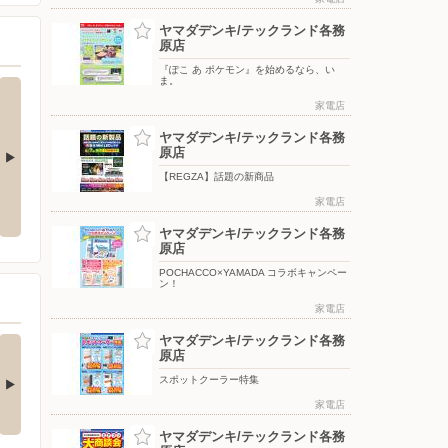
ヤマダデンキ/テックランド各務
原店
『ぽこ あ ポケモン』を始めるなら、い
ま。
家電店
ヤマダデンキ/テックランド各務
原店
【REGZA】話題の新商品
盆セール
冷蔵庫 期間限定値引き
『ぽこ あ ポケモン』を始めるな
ら、いま。
家電店
ヤマダデンキ/テックランド各務
原店
POCHACCO×YAMADA コラボキャンペー
ン！
家電店
ヤマダデンキ/テックランド各務
チストレス解消！夏
Ankerの最新！水拭き
原店
快適にするひん…
がすごいロボット…
スポットクーラー特集
□■□■□■□■□■□■□■□■□■□
□■□■□■□■□■□■□■□■□■□■□
…
■…
家電店
3日前
4日前
ヤマダデンキ/テックランド各務