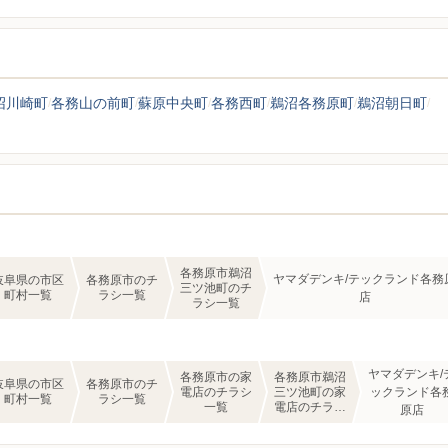
沼川崎町
各務山の前町
蘇原中央町
各務西町
鵜沼各務原町
鵜沼朝日町
各務原市鵜沼
ヤマダデンキ/テックランド各務
岐阜県の市区
各務原市のチ
三ツ池町のチ
町村一覧
ラシ一覧
店
ラシ一覧
ヤマダデンキ/
各務原市の家
各務原市鵜沼
岐阜県の市区
各務原市のチ
電店のチラシ
三ツ池町の家
ックランド各
町村一覧
ラシ一覧
一覧
電店のチラシ
原店
一覧