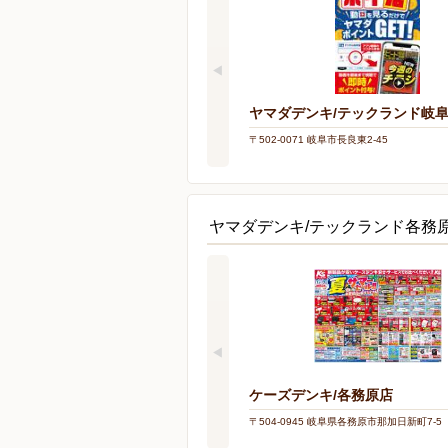
ヤマダデンキ/テックランド岐
〒502-0071 岐阜市長良東2-45
ヤマダデンキ/テックランド各務
ケーズデンキ/各務原店
〒504-0945 岐阜県各務原市那加日新町7-5