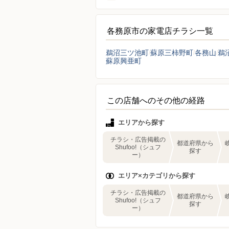
各務原市の家電店チラシ一覧
鵜沼三ツ池町
蘇原三柿野町
各務山
鵜
蘇原興亜町
この店舗へのその他の経路
エリアから探す
チラシ・広告掲載の
都道府県から
Shufoo!（シュフ
探す
ー）
エリア×カテゴリから探す
チラシ・広告掲載の
都道府県から
Shufoo!（シュフ
探す
ー）