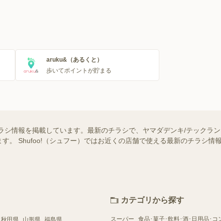
aruku&（あるくと）
歩いてポイントが貯まる
ラシ情報を掲載しています。最新のチラシで、ヤマダデンキ/テックラ
す。 Shufoo!（シュフー）ではお近くの店舗で使える最新のチラシ
カテゴリから探す
スーパー
食品･菓子･飲料･酒･日用品･コ
秋田県
山形県
福島県