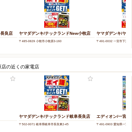
阜長良店
ヤマダデンキ/テックランドNew小牧店
ヤマダデンキ/ヤ
〒485-0829 小牧市小牧原3-160
〒491-0032 一宮市下沼町4
原店の近くの家電店
ヤマダデンキ/テックランド岐阜長良店
エディオン/一宮西
〒502-0071 岐阜県岐阜市長良東2-45
〒491-0903 愛知県一宮市八