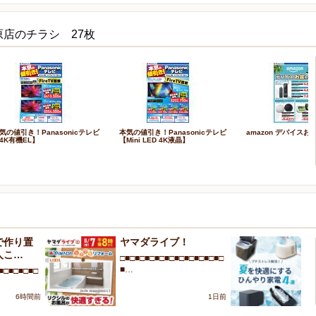
原店のチラシ 27枚
気の値引き！Panasonicテレビ
本気の値引き！Panasonicテレビ
amazon デバイスお
4K有機EL】
【Mini LED 4K液晶】
で作り置
ヤマダライブ！
プ
人こ…
を
□■□■□■□■□■□■□■□■□■□■□
■…
■□■□■□■□
□■
■
6時間前
1日前