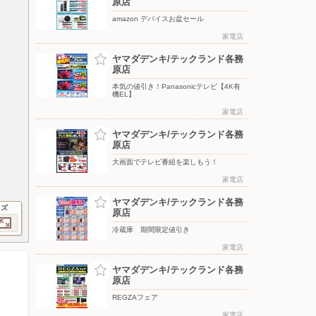
原店
amazon デバイスお盆セール
家電店
ヤマダデンキ/テックランド各務
原店
本気の値引き！Panasonicテレビ【4K有
機EL】
家電店
ヤマダデンキ/テックランド各務
原店
大画面でテレビ番組を楽しもう！
家電店
ヤマダデンキ/テックランド各務
イズ
原店
冷蔵庫 期間限定値引き
家電店
ヤマダデンキ/テックランド各務
原店
REGZAフェア
家電店