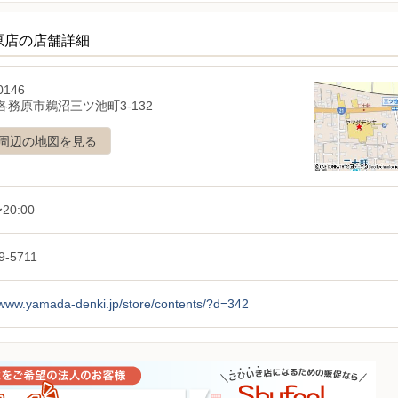
原店の店舗詳細
0146
各務原市鵜沼三ツ池町3-132
周辺の地図を見る
20:00
9-5711
/www.yamada-denki.jp/store/contents/?d=342