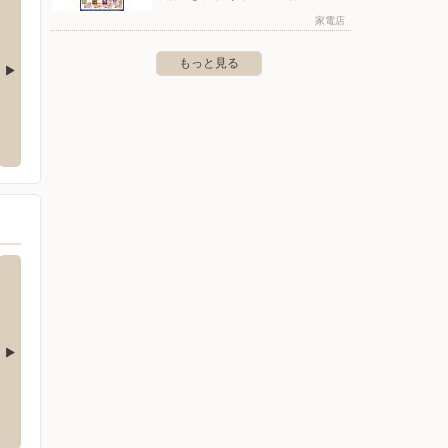
家電店
もっと見る
マダアウトレット一宮店
ヤマダデンキ/Tecc LIFE SELECT New
ヤマダ
一宮店
-19
〒502-0
〒491-0025 一宮市羽衣2-5-8スーパービバホーム一宮店
2F
店
エディオン/稲沢パールシティ店
エディ
幡5-1-16
〒492-8164 愛知県稲沢市井之口大坪町80-1 稲沢パール
〒491-0
シティ内