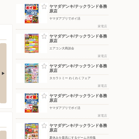
ヤマダデンキ/テックランド各務
原店
ヤマダアプリでポイ活
家電店
ヤマダデンキ/テックランド各務
原店
エアコン大商談会
家電店
ヤマダデンキ/テックランド各務
原店
タカラトミー わくわくフェア
ー/各務原中央店
MEGAドン・キホーテUNY 大口店
家電店
ホーム
務原市蘇原青雲町四丁目1番21
〒480-0145 愛知県丹羽郡大口町丸2-36
〒500-
ヤマダデンキ/テックランド各務
原店
ヤマダアプリでポイ活
家電店
ヤマダデンキ/テックランド各務
原店
夏休みを最高にするゲーム大特集