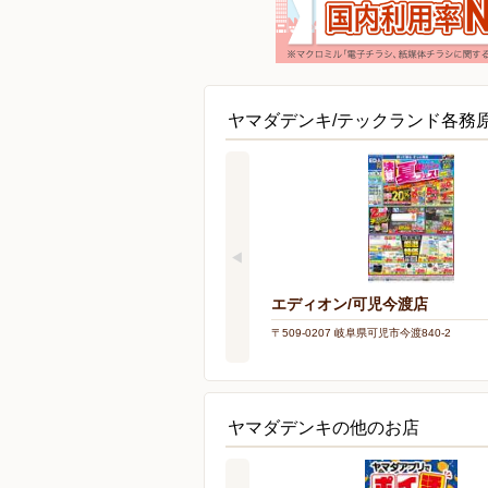
ヤマダデンキ/テックランド各務
エディオン/可児今渡店
〒509-0207 岐阜県可児市今渡840-2
ヤマダデンキの他のお店