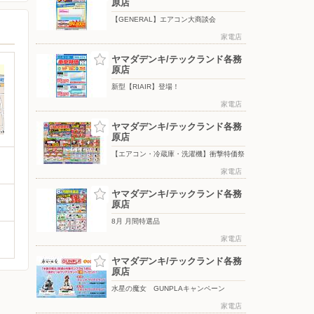
原店
【GENERAL】エアコン大商談会
家電店
ヤマダデンキ/テックランド各務
原店
新型【RIAIR】登場！
家電店
ヤマダデンキ/テックランド各務
原店
【エアコン・冷蔵庫・洗濯機】衝撃特価祭
家電店
ヤマダデンキ/テックランド各務
原店
8月 月間特選品
家電店
ヤマダデンキ/テックランド各務
原店
水星の魔女 GUNPLAキャンペーン
家電店