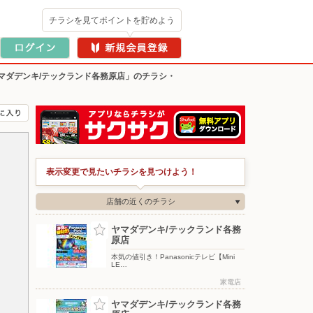
チラシを見てポイントを貯めよう
マダデンキ/テックランド各務原店」のチラシ・
表示変更で見たいチラシを見つけよう！
店舗の近くのチラシ
ヤマダデンキ/テックランド各務
原店
本気の値引き！Panasonicテレビ【Mini
LE…
家電店
ヤマダデンキ/テックランド各務