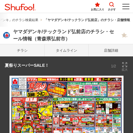
お気に入り
さがす
デンキ」のチラシ検索結果
「ヤマダデンキ/テックランド弘前店」のチラシ・店舗情報
ヤマダデンキ/テックランド弘前店のチラシ・セ
ール情報（青森県弘前市）
チラシ
タイム
ライン
店舗詳細
夏祭りスーパーSALE！
1/2
拡大