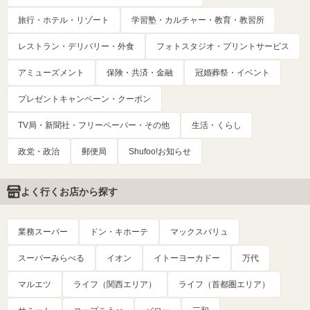
旅行・ホテル・リゾート
学習塾・カルチャー・教育・教習所
レストラン・デリバリー・外食
フォトスタジオ・プリントサービス
アミューズメント
保険・共済・金融
冠婚葬祭・イベント
プレゼントキャンペーン・クーポン
TV局・新聞社・フリーペーパー・その他
生活・くらし
政党・政治
郵便局
Shufoo!お知らせ
よく行くお店から探す
業務スーパー
ドン・キホーテ
マックスバリュ
スーパーみらべる
イオン
イトーヨーカドー
万代
マルエツ
ライフ（関西エリア）
ライフ（首都圏エリア）