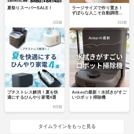
夏祭りスーパーSALE！
ラージサイズで作り置き！
ずぼらな人こそ自動調理ポ
ット
2日前
3日前
プチストレス解消！夏を快
Ankerの最新！水拭きがすご
適にするひんやり家電4選
いロボット掃除機
6日前
タイムラインをもっと見る