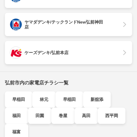
ヤマダデンキ/テックランドNew弘前神田
店
ケーズデンキ/弘前本店
弘前市内の家電店チラシ一覧
早稲田
林元
早稲田
新舘添
福田
田園
巻屋
高田
西平岡
福富