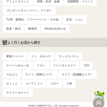
アミューズメント
保険・共済・金融
冠婚葬祭・イベント
プレゼントキャンペーン・クーポン
TV局・新聞社・フリーペーパー・その他
生活・くらし
政党・政治
郵便局
Shufoo!お知らせ
よく行くお店から探す
業務スーパー
ドン・キホーテ
マックスバリュ
スーパーみらべる
イオン
イトーヨーカドー
万代
マルエツ
ライフ（関西エリア）
ライフ（首都圏エリア）
サミット
コープこうべ
バロー
三和
デイリーカナート
©ONE COMPATH CO., LTD. All rights reserved.