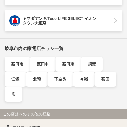
ヤマダデンキ/Tecc LIFE SELECT イオン
タウン大垣店
岐阜市内の家電店チラシ一覧
薮田南
薮田中
薮田東
須賀
江添
北鶉
下奈良
今嶺
薮田
爪
この店舗へのその他の経路