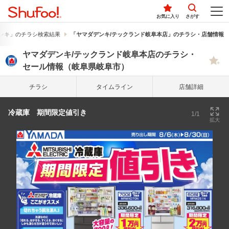
お気に入り
さがす
ンキ」のチラシ検索結果
「ヤマダデンキ/テックランド岐阜本店」のチラシ・店舗情報
ヤマダデンキ/テックランド岐阜本店のチラシ・
セール情報（岐阜県岐阜市）
チラシ
タイム
ライン
店舗詳細
冷蔵庫 期間限定値引き
1/1
拡大