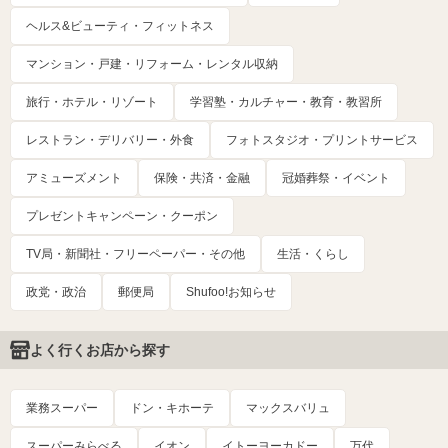
ヘルス&ビューティ・フィットネス
マンション・戸建・リフォーム・レンタル収納
旅行・ホテル・リゾート
学習塾・カルチャー・教育・教習所
レストラン・デリバリー・外食
フォトスタジオ・プリントサービス
アミューズメント
保険・共済・金融
冠婚葬祭・イベント
プレゼントキャンペーン・クーポン
TV局・新聞社・フリーペーパー・その他
生活・くらし
政党・政治
郵便局
Shufoo!お知らせ
よく行くお店から探す
業務スーパー
ドン・キホーテ
マックスバリュ
スーパーみらべる
イオン
イトーヨーカドー
万代