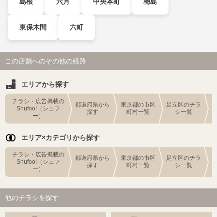
島根
六月
中央本町
梅島
東保木間
六町
この店舗へのその他の経路
エリアから探す
チラシ・広告掲載の
都道府県から
東京都の市区
足立区のチラ
Shufoo!（シュフ
探す
町村一覧
シ一覧
ー）
エリア×カテゴリから探す
チラシ・広告掲載の
都道府県から
東京都の市区
足立区のチラ
Shufoo!（シュフ
探す
町村一覧
シ一覧
ー）
他のチラシを探す