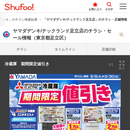
お気に入り
さがす
デンキ」のチラシ検索結果
「ヤマダデンキ/テックランド足立店」のチラシ・店舗情報
ヤマダデンキ/テックランド足立店のチラシ・セ
ール情報（東京都足立区）
チラシ
タイム
ライン
店舗詳細
冷蔵庫 期間限定値引き
1/1
拡大