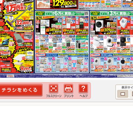
表示サ
！