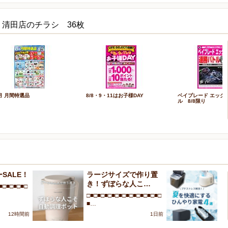
ECT 清田店のチラシ 36枚
月 月間特選品
8/8・9・11はお子様DAY
ベイブレード エック
ル 8/8限り
SALE！
ラージサイズで作り置
プ
き！ずぼらな人こ…
を
■□■□■□■□
□■□■□■□■□■□■□■□■□■□■□
□■
■…
■
12時間前
1日前