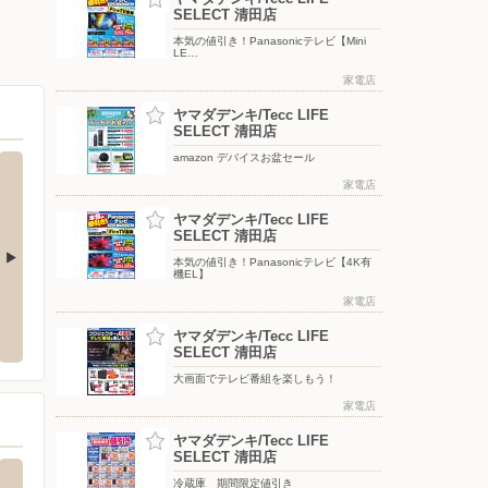
SELECT 清田店
本気の値引き！Panasonicテレビ【Mini
LE…
家電店
ヤマダデンキ/Tecc LIFE
SELECT 清田店
amazon デバイスお盆セール
家電店
ヤマダデンキ/Tecc LIFE
SELECT 清田店
本気の値引き！Panasonicテレビ【4K有
機EL】
シュープラザ/美しが丘店
家電店
東光ス
東区東苗穂三条2-5-10
〒004-0814 北海道札幌市清田区美しが丘 4条5-389-176
〒004-
ヤマダデンキ/Tecc LIFE
SELECT 清田店
大画面でテレビ番組を楽しもう！
家電店
ヤマダデンキ/Tecc LIFE
SELECT 清田店
冷蔵庫 期間限定値引き