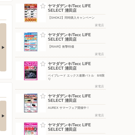
ヤマダデンキ/Tecc LIFE
SELECT 清田店
【SHOKZ】同時購入キャンペーン
家電店
ヤマダデンキ/Tecc LIFE
SELECT 清田店
【RIAIR】衝撃特価
家電店
ス連勝バト
CACORNE体験会 8/9限り
キラガチャシール＆モンコレ体験
会 8/11限り
ヤマダデンキ/Tecc LIFE
SELECT 清田店
ベイブレード エックス連勝バトル 8/8限
り
家電店
ヤマダデンキ/Tecc LIFE
SELECT 清田店
チストレス解消！夏
Ankerの最新！水拭き
AUREX サマーフェア開催中！
快適にするひん…
がすごいロボット…
□■□■□■□■□■□■□■□■□■□
□■□■□■□■□■□■□■□■□■□■□
家電店
…
■…
ヤマダデンキ/Tecc LIFE
4日前
5日前
SELECT 清田店