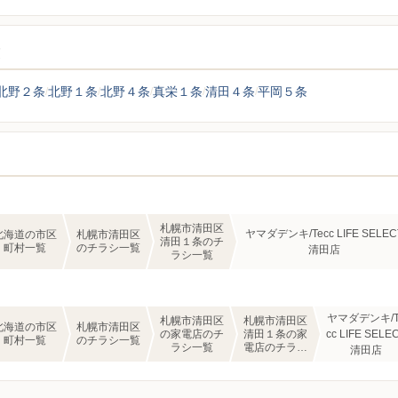
覧
北野２条
北野１条
北野４条
真栄１条
清田４条
平岡５条
札幌市清田区
ヤマダデンキ/Tecc LIFE SELEC
北海道の市区
札幌市清田区
清田１条のチ
町村一覧
のチラシ一覧
清田店
ラシ一覧
ヤマダデンキ/T
札幌市清田区
札幌市清田区
北海道の市区
札幌市清田区
の家電店のチ
清田１条の家
cc LIFE SELE
町村一覧
のチラシ一覧
ラシ一覧
電店のチラシ
清田店
一覧