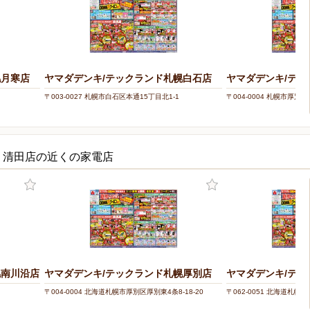
幌月寒店
ヤマダデンキ/テックランド札幌白石店
ヤマダデンキ/テッ
〒003-0027 札幌市白石区本通15丁目北1-1
〒004-0004 札幌市厚別区
ECT 清田店の近くの家電店
幌南川沿店
ヤマダデンキ/テックランド札幌厚別店
ヤマダデンキ/テッ
〒004-0004 北海道札幌市厚別区厚別東4条8-18-20
〒062-0051 北海道札幌市