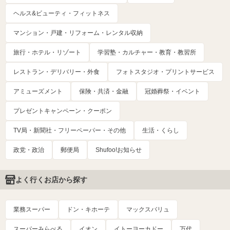
ヘルス&ビューティ・フィットネス
マンション・戸建・リフォーム・レンタル収納
旅行・ホテル・リゾート
学習塾・カルチャー・教育・教習所
レストラン・デリバリー・外食
フォトスタジオ・プリントサービス
アミューズメント
保険・共済・金融
冠婚葬祭・イベント
プレゼントキャンペーン・クーポン
TV局・新聞社・フリーペーパー・その他
生活・くらし
政党・政治
郵便局
Shufoo!お知らせ
よく行くお店から探す
業務スーパー
ドン・キホーテ
マックスバリュ
スーパーみらべる
イオン
イトーヨーカドー
万代