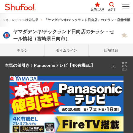
お気に入り
さがす
デンキ」のチラシ検索結果
「ヤマダデンキ/テックランド日向店」のチラシ・店舗情報
ヤマダデンキ/テックランド日向店のチラシ・セ
ール情報（宮崎県日向市）
チラシ
タイム
ライン
店舗詳細
本気の値引き！Panasonicテレビ【4K有機EL】
1/1
拡大