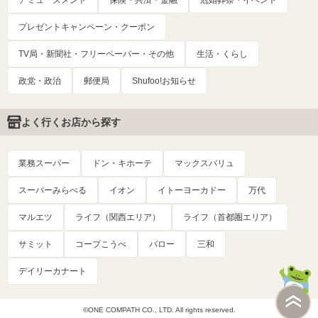
アミューズメント
保険・共済・金融
冠婚葬祭・イベント
プレゼントキャンペーン・クーポン
TV局・新聞社・フリーペーパー・その他
生活・くらし
政党・政治
郵便局
Shufoo!お知らせ
よく行くお店から探す
業務スーパー
ドン・キホーテ
マックスバリュ
スーパーみらべる
イオン
イトーヨーカドー
万代
マルエツ
ライフ（関西エリア）
ライフ（首都圏エリア）
サミット
コープこうべ
バロー
三和
デイリーカナート
©ONE COMPATH CO., LTD. All rights reserved.