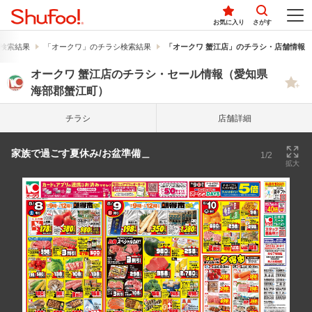
お気に入り
さがす
検索結果
「オークワ」のチラシ検索結果
「オークワ 蟹江店」のチラシ・店舗情報
オークワ 蟹江店のチラシ・セール情報（愛知県
海部郡蟹江町）
チラシ
店舗詳細
家族で過ごす夏休み/お盆準備＿
1/2
拡大