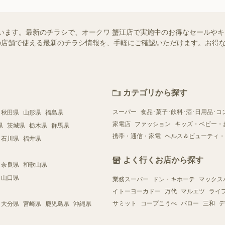
います。最新のチラシで、オークワ 蟹江店で実施中のお得なセールや
お近くの店舗で使える最新のチラシ情報を、手軽にご確認いただけます。お
カテゴリから探す
スーパー
食品･菓子･飲料･酒･日用品･コ
秋田県
山形県
福島県
家電店
ファッション
キッズ・ベビー・
県
茨城県
栃木県
群馬県
携帯・通信・家電
ヘルス＆ビューティ・
石川県
福井県
よく行くお店から探す
奈良県
和歌山県
山口県
業務スーパー
ドン・キホーテ
マックス
イトーヨーカドー
万代
マルエツ
ライ
サミット
コープこうべ
バロー
三和
デ
大分県
宮崎県
鹿児島県
沖縄県