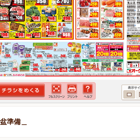
表示サ
お盆準備＿