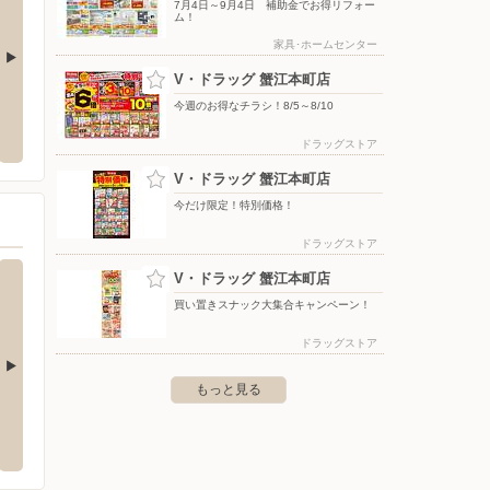
7月4日～9月4日 補助金でお得リフォー
ム！
家具･ホームセンター
V・ドラッグ 蟹江本町店
井モゾワンダーシティ店
ヤマダデンキ/テックランド名古屋本店
ツルハ
今週のお得なチラシ！8/5～8/10
古屋市西区二方町47 ワンダーシネ
〒454-0855 愛知県名古屋市中川区昭明町5-1-5
〒497-
ドラッグストア
V・ドラッグ 蟹江本町店
今だけ限定！特別価格！
ドラッグストア
V・ドラッグ 蟹江本町店
買い置きスナック大集合キャンペーン！
ドラッグストア
もっと見る
 Marche
パレマルシェ 神宮前店
パレマ
田区神宮3丁目6番42号
〒456-0032 名古屋市熱田区三本松町18番4号
〒464-