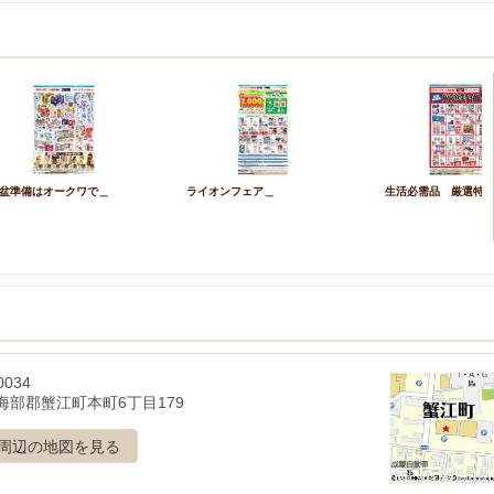
盆準備はオークワで＿
ライオンフェア＿
生活必需品 厳選特
0034
海部郡蟹江町本町6丁目179
周辺の地図を見る