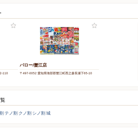
ー
バロー/蟹江店
-110
〒497-0052 愛知県海部郡蟹江町西之森長瀬下65-10
一覧
割
テノ割
クノ割
シノ割
城