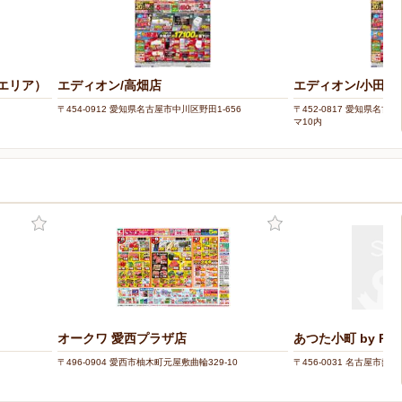
知エリア）
エディオン/高畑店
エディオン/小田
〒454-0912 愛知県名古屋市中川区野田1-656
〒452-0817 愛知県名
マ10内
オークワ 愛西プラザ店
あつた小町 by Pare
〒496-0904 愛西市柚木町元屋敷曲輪329-10
〒456-0031 名古屋市熱