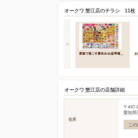
オークワ 蟹江店のチラシ 11枚
家族で過ごす夏休み/お盆準備＿
お
オークワ 蟹江店の店舗詳細
〒497-
愛知県
住所
この