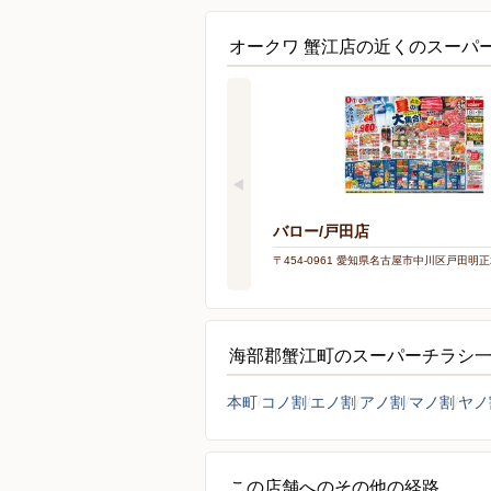
オークワ 蟹江店の近くのスーパ
バロー/戸田店
〒454-0961 愛知県名古屋市中川区戸田明正2
海部郡蟹江町のスーパーチラシ
本町
コノ割
エノ割
アノ割
マノ割
ヤノ
この店舗へのその他の経路