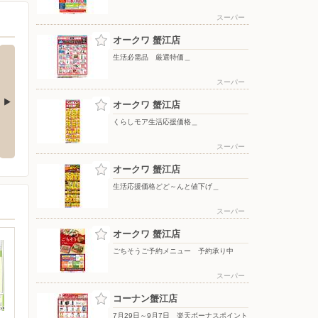
スーパー
オークワ 蟹江店
生活必需品 厳選特価＿
スーパー
オークワ 蟹江店
くらしモア生活応援価格＿
価＿
月間ラッキーポイント＿
月間得だ値スペシャル＿
スーパー
オークワ 蟹江店
生活応援価格どど～んと値下げ＿
スーパー
オークワ 蟹江店
ごちそうご予約メニュー 予約承り中
スーパー
コーナン蟹江店
7月29日～9月7日 楽天ボーナスポイント