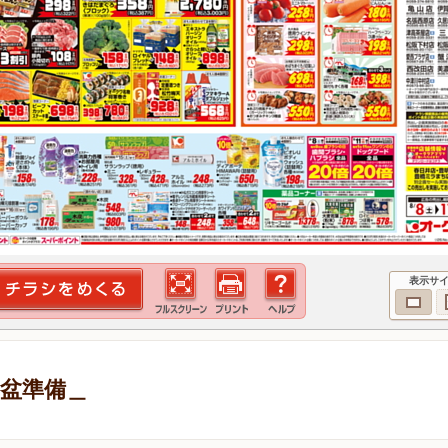
表示サ
お盆準備＿