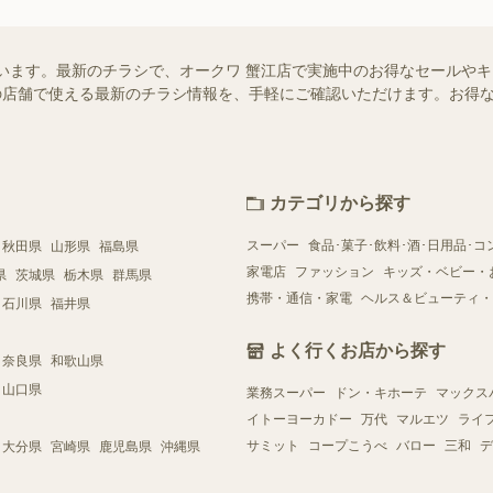
います。最新のチラシで、オークワ 蟹江店で実施中のお得なセールや
お近くの店舗で使える最新のチラシ情報を、手軽にご確認いただけます。お
カテゴリから探す
スーパー
食品･菓子･飲料･酒･日用品･コ
秋田県
山形県
福島県
家電店
ファッション
キッズ・ベビー・
県
茨城県
栃木県
群馬県
携帯・通信・家電
ヘルス＆ビューティ・
石川県
福井県
よく行くお店から探す
奈良県
和歌山県
山口県
業務スーパー
ドン・キホーテ
マックス
イトーヨーカドー
万代
マルエツ
ライ
サミット
コープこうべ
バロー
三和
デ
大分県
宮崎県
鹿児島県
沖縄県