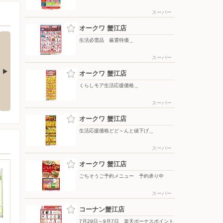
スーパー
オークワ 蟹江店
生活必需品 厳選特価＿
スーパー
オークワ 蟹江店
くらしモア生活応援価格＿
価＿
月間ラッキーポイント＿
月間得だ値スペシャル＿
スーパー
オークワ 蟹江店
生活応援価格どど～んと値下げ＿
スーパー
オークワ 蟹江店
ごちそうご予約メニュー 予約承り中
スーパー
コーナン蟹江店
7月29日～9月7日 楽天ボーナスポイント