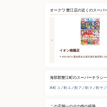
オークワ 蟹江店の近くのスーパ
イオン南陽店
〒455-0873 愛知県名古屋市港区春田野1-33
海部郡蟹江町のスーパーチラシ
本町
コノ割
エノ割
アノ割
マノ割
ヤノ
この店舗へのその他の経路