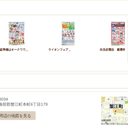
盆準備はオークワで＿
ライオンフェア＿
生活必需品 厳選特
0034
海部郡蟹江町本町6丁目179
周辺の地図を見る