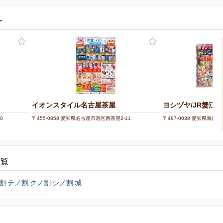
ー
イオンスタイル名古屋茶屋
ヨシヅヤ/JR蟹江
0
〒455-0858 愛知県名古屋市港区西茶屋2-11
〒497-0038 愛知県海部郡
一覧
割
テノ割
クノ割
シノ割
城