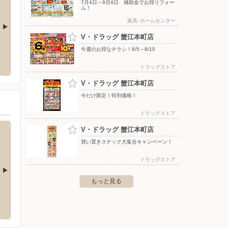
7月4日～9月4日 補助金でお得リフォー
ム！
家具･ホームセンター
V・ドラッグ 蟹江本町店
ケーズデンキ/中川富田店
あかの
今週のお得なチラシ！8/5～8/10
屋市港区春田野1-330
〒454-0953 愛知県名古屋市中川区富田町大字榎津字布
〒454-
ドラッグストア
部田436-8
V・ドラッグ 蟹江本町店
今だけ限定！特別価格！
ドラッグストア
V・ドラッグ 蟹江本町店
買い置きスナック大集合キャンペーン！
ドラッグストア
もっと見る
 Marche
パレマルシェ 神宮前店
パレマ
田区神宮3丁目6番42号
〒456-0032 名古屋市熱田区三本松町18番4号
〒464-