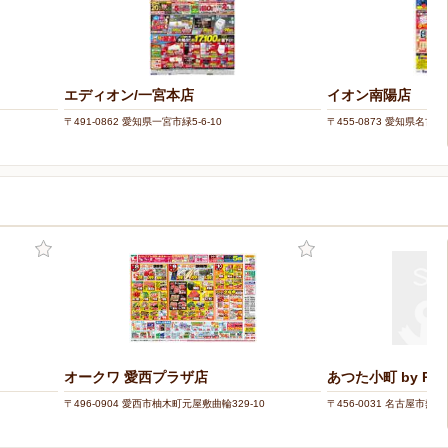
エディオン/一宮本店
イオン南陽店
〒491-0862 愛知県一宮市緑5-6-10
〒455-0873 愛知県名古
オークワ 愛西プラザ店
あつた小町 by Pare
〒496-0904 愛西市柚木町元屋敷曲輪329-10
〒456-0031 名古屋市熱