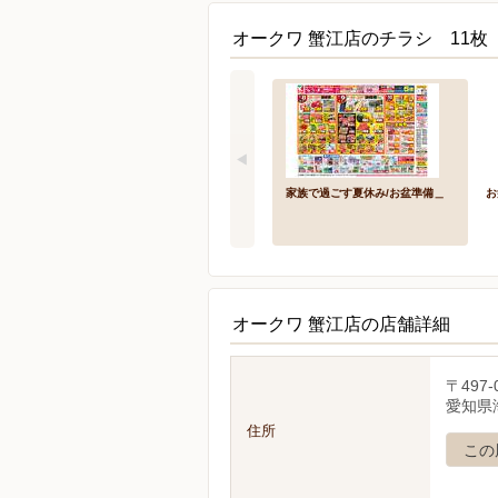
オークワ 蟹江店のチラシ 11枚
家族で過ごす夏休み/お盆準備＿
お
オークワ 蟹江店の店舗詳細
〒497-
愛知県
住所
この