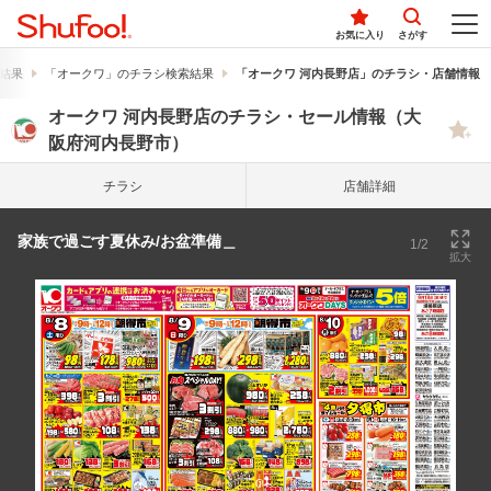
お気に入り
さがす
結果
「オークワ」のチラシ検索結果
「オークワ 河内長野店」のチラシ・店舗情報
オークワ 河内長野店のチラシ・セール情報（大
阪府河内長野市）
チラシ
店舗詳細
家族で過ごす夏休み/お盆準備＿
1/2
拡大