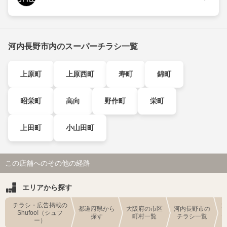
河内長野市内のスーパーチラシ一覧
上原町
上原西町
寿町
錦町
昭栄町
高向
野作町
栄町
上田町
小山田町
この店舗へのその他の経路
エリアから探す
チラシ・広告掲載の
都道府県から
大阪府の市区
河内長野市の
Shufoo!（シュフ
探す
町村一覧
チラシ一覧
ー）