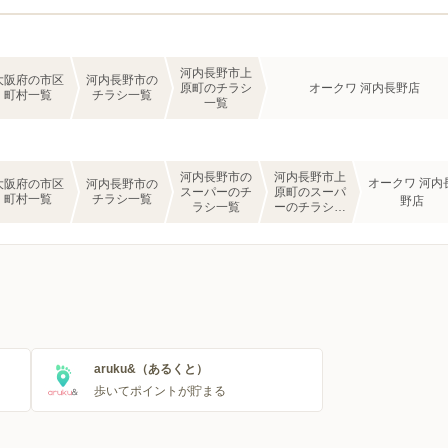
河内長野市上
大阪府の市区
河内長野市の
原町のチラシ
オークワ 河内長野店
町村一覧
チラシ一覧
一覧
河内長野市の
河内長野市上
オークワ 河内
大阪府の市区
河内長野市の
スーパーのチ
原町のスーパ
町村一覧
チラシ一覧
野店
ラシ一覧
ーのチラシ一
覧
aruku&（あるくと）
歩いてポイントが貯まる