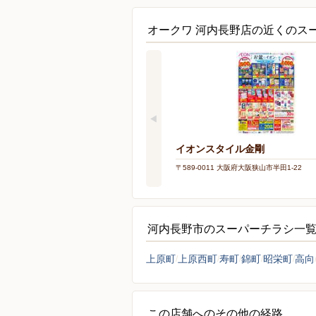
オークワ 河内長野店の近くのス
イオンスタイル金剛
〒589-0011 大阪府大阪狭山市半田1-22
河内長野市のスーパーチラシ一
上原町
上原西町
寿町
錦町
昭栄町
高向
この店舗へのその他の経路