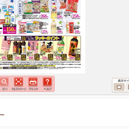
表示サ
＿