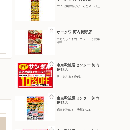
生活応援価格どど～んと値下げ＿
オークワ 河内長野店
ごちそうご予約メニュー 予約承
り中
東京靴流通センター/河内
長野店
サンダルまとめ買い
東京靴流通センター/河内
長野店
感謝を込めて 決算SALE