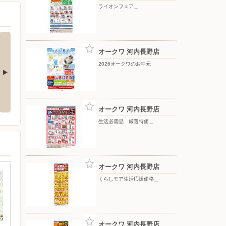
ライオンフェア＿
オークワ 河内長野店
2026オークワのお中元
ト＿
月間得だ値スペシャル＿
新オークワアプリ会員様限定 ク
ータッチ＿
オークワ 河内長野店
生活必需品 厳選特価＿
オークワ 河内長野店
くらしモア生活応援価格＿
オークワ 河内長野店