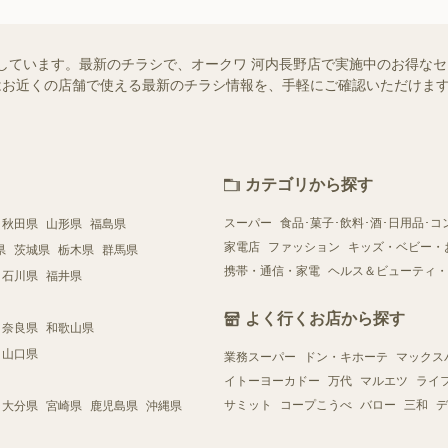
しています。最新のチラシで、オークワ 河内長野店で実施中のお得な
ー）ではお近くの店舗で使える最新のチラシ情報を、手軽にご確認いただけ
カテゴリから探す
スーパー
食品･菓子･飲料･酒･日用品･コ
秋田県
山形県
福島県
家電店
ファッション
キッズ・ベビー・
県
茨城県
栃木県
群馬県
携帯・通信・家電
ヘルス＆ビューティ・
石川県
福井県
よく行くお店から探す
奈良県
和歌山県
山口県
業務スーパー
ドン・キホーテ
マックス
イトーヨーカドー
万代
マルエツ
ライ
サミット
コープこうべ
バロー
三和
デ
大分県
宮崎県
鹿児島県
沖縄県