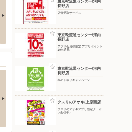
東京靴流通センター/河内
長野店
店舗受取サービス
まいる館×YAMADA
エディオン/八尾店
エディ
央本店
東京靴流通センター/河内
〒581-0803 大阪府八尾市光町2-60 八尾西武7F
〒590-
長野店
ぼスクエ
いぶき野5-1-3
アプリ会員様限定 アプリポイント
10%還元
東京靴流通センター/河内
長野店
靴の下取りキャンペーン
クスリのアオキ/上原西店
クスリのアオキアプリ限定クーポ
ークワ 和泉納花店
オークワ富田林旭ヶ丘店
オーク
ン配信中♪
313
〒584-0006 富田林市旭ヶ丘町14番43号
〒594-1