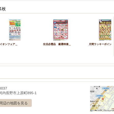
1枚
イオンフェア＿
生活必需品 厳選特価＿
月間ラッキーポイン
0037
河内長野市上原町895-1
周辺の地図を見る