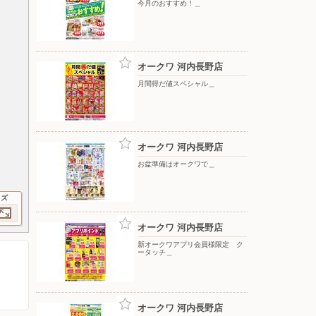
今月のおすすめ！＿
オークワ 河内長野店
月間得だ値スペシャル＿
オークワ 河内長野店
お盆準備はオークワで＿
イズ
オークワ 河内長野店
新オークワアプリ会員様限定 ク
ータッチ＿
オークワ 河内長野店