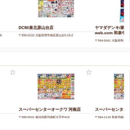
DCM/泉北原山台店
ヤマダデンキ/家電住
web.com 和泉中
6
〒590-0132 大阪府堺市南区原山台5-15-2
〒594-0041 大阪府和泉市
スーパーセンターオークワ 河南店
スーパーセンターオ
〒585-0031 南河内郡河南町大字中415
〒594-1116 和泉市納花町