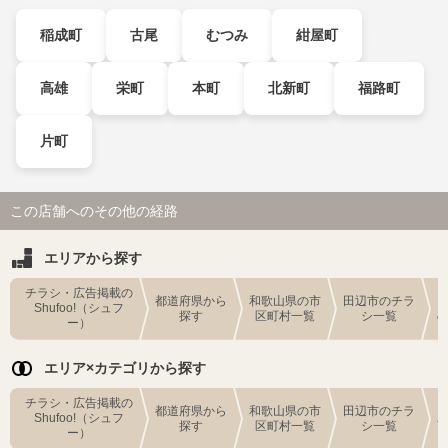
稲成町
古尾
むつみ
紺屋町
高雄
栄町
本町
北新町
福路町
片町
この店舗へのその他の経路
エリアから探す
チラシ・広告掲載の
都道府県から
和歌山県の市
田辺市のチラ
Shufoo!（シュフ
探す
区町村一覧
シ一覧
ー）
エリア×カテゴリから探す
チラシ・広告掲載の
都道府県から
和歌山県の市
田辺市のチラ
Shufoo!（シュフ
探す
区町村一覧
シ一覧
ー）