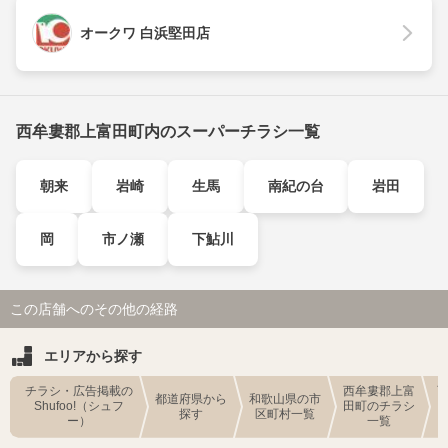
オークワ 白浜堅田店
西牟婁郡上富田町内のスーパーチラシ一覧
朝来
岩崎
生馬
南紀の台
岩田
岡
市ノ瀬
下鮎川
この店舗へのその他の経路
エリアから探す
チラシ・広告掲載の
西牟婁郡上富
都道府県から
和歌山県の市
Shufoo!（シュフ
田町のチラシ
探す
区町村一覧
ー）
一覧