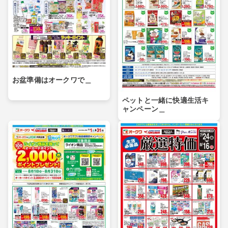
お盆準備はオークワで＿
ペットと一緒に快適生活キ
ャンペーン＿