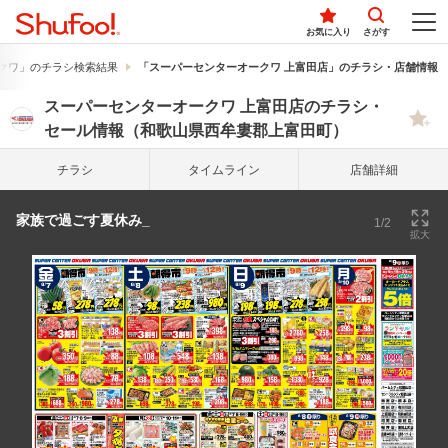
お気に入り
さがす
クワ」のチラシ検索結果
「スーパーセンターオークワ 上富田店」のチラシ・店舗情報
スーパーセンターオークワ 上富田店のチラシ・
セール情報（和歌山県西牟婁郡上富田町）
チラシ
タイム
ライン
店舗詳細
家族で過ごす夏休み_
1/2
拡大