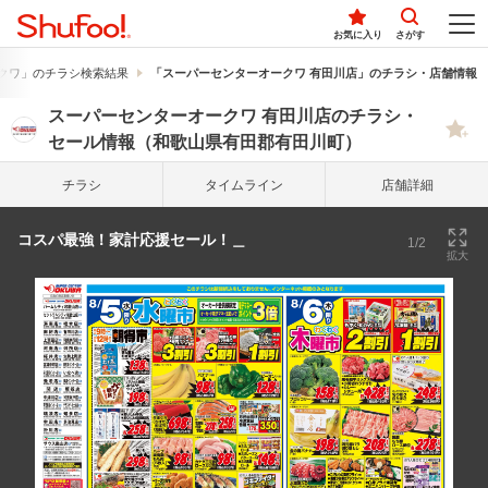
お気に入り
さがす
クワ」のチラシ検索結果
「スーパーセンターオークワ 有田川店」のチラシ・店舗情報
スーパーセンターオークワ 有田川店のチラシ・
セール情報（和歌山県有田郡有田川町）
チラシ
タイム
ライン
店舗詳細
コスパ最強！家計応援セール！＿
1/2
拡大