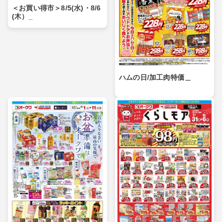
＜お買い得市＞8/5(水)・8/6
(木）_
ハムの日/加工肉特価＿