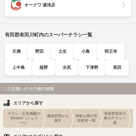
オークワ 湯浅店
有田郡有田川町内のスーパーチラシ一覧
天満
野田
土生
小島
明王寺
上中島
植野
水尻
下津野
長田
この店舗へのその他の経路
エリアから探す
チラシ・広告掲載の
有田郡有田川
都道府県から
和歌山県の市
Shufoo!（シュフ
町のチラシ一
探す
区町村一覧
ー）
覧