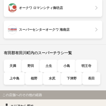
オークワ ロマンシティ御坊店
スーパーセンターオークワ 海南店
有田郡有田川町内のスーパーチラシ一覧
天満
野田
土生
小島
明王寺
上中島
植野
水尻
下津野
長田
この店舗へのその他の経路