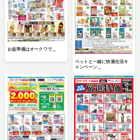
お盆準備はオークワで＿
ペットと一緒に快適生活キ
ャンペーン＿