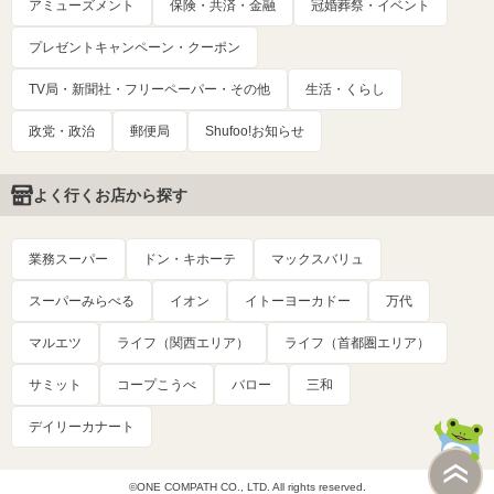
アミューズメント
保険・共済・金融
冠婚葬祭・イベント
プレゼントキャンペーン・クーポン
TV局・新聞社・フリーペーパー・その他
生活・くらし
政党・政治
郵便局
Shufoo!お知らせ
よく行くお店から探す
業務スーパー
ドン・キホーテ
マックスバリュ
スーパーみらべる
イオン
イトーヨーカドー
万代
マルエツ
ライフ（関西エリア）
ライフ（首都圏エリア）
サミット
コープこうべ
バロー
三和
デイリーカナート
©ONE COMPATH CO., LTD. All rights reserved.