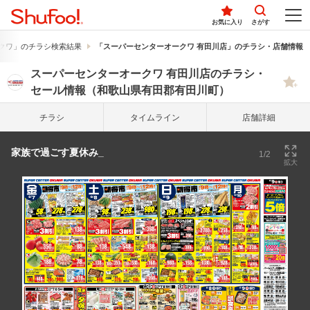
お気に入り
さがす
クワ」のチラシ検索結果
「スーパーセンターオークワ 有田川店」のチラシ・店舗情報
スーパーセンターオークワ 有田川店のチラシ・
セール情報（和歌山県有田郡有田川町）
チラシ
タイム
ライン
店舗詳細
家族で過ごす夏休み_
1/2
拡大