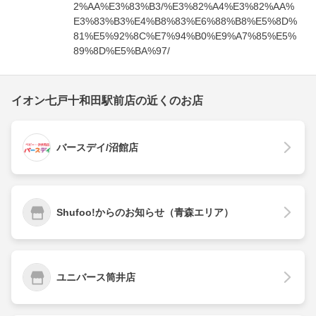
2%AA%E3%83%B3/%E3%82%A4%E3%82%AA%
E3%83%B3%E4%B8%83%E6%88%B8%E5%8D%
81%E5%92%8C%E7%94%B0%E9%A7%85%E5%
89%8D%E5%BA%97/
イオン七戸十和田駅前店の近くのお店
バースデイ/沼館店
Shufoo!からのお知らせ（青森エリア）
ユニバース筒井店