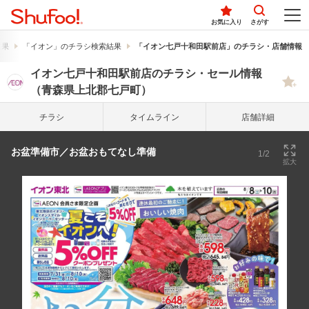
お気に入り
さがす
結果
「イオン」のチラシ検索結果
「イオン七戸十和田駅前店」のチラシ・店舗情報
イオン七戸十和田駅前店のチラシ・セール情報
（青森県上北郡七戸町）
チラシ
タイム
ライン
店舗詳細
お盆準備市／お盆おもてなし準備
1/2
拡大