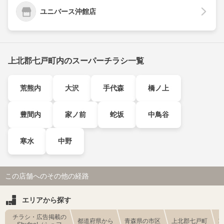
ユニバース沖館店
上北郡七戸町内のスーパーチラシ一覧
荒熊内
大沢
手代森
橋ノ上
豊間内
家ノ前
蛇坂
中鳥谷
寒水
中野
この店舗へのその他の経路
エリアから探す
チラシ・広告掲載の
都道府県から
青森県の市区
上北郡七戸町