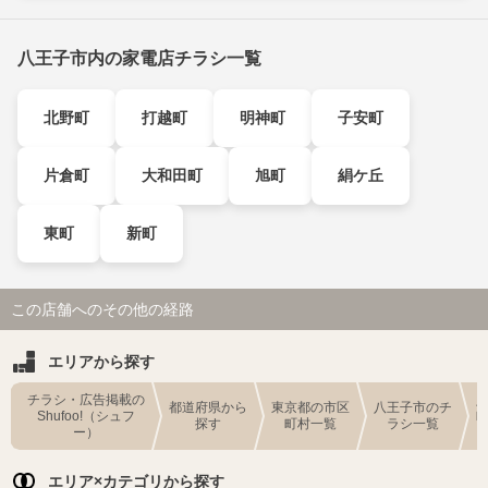
八王子市内の家電店チラシ一覧
北野町
打越町
明神町
子安町
片倉町
大和田町
旭町
絹ケ丘
東町
新町
この店舗へのその他の経路
エリアから探す
チラシ・広告掲載の
都道府県から
東京都の市区
八王子市のチ
Shufoo!（シュフ
探す
町村一覧
ラシ一覧
ー）
エリア×カテゴリから探す