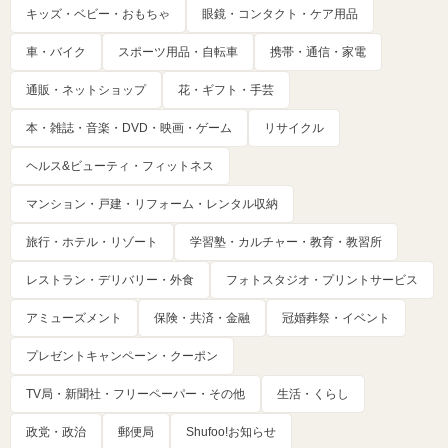
キッズ・ベビー・おもちゃ
眼鏡・コンタクト・ケア用品
車・バイク
スポーツ用品・自転車
携帯・通信・家電
通販・ネットショップ
花・ギフト・手芸
本・雑誌・音楽・DVD・映画・ゲーム
リサイクル
ヘルス&ビューティ・フィットネス
マンション・戸建・リフォーム・レンタル収納
旅行・ホテル・リゾート
学習塾・カルチャー・教育・教習所
レストラン・デリバリー・外食
フォトスタジオ・プリントサービス
アミューズメント
保険・共済・金融
冠婚葬祭・イベント
プレゼントキャンペーン・クーポン
TV局・新聞社・フリーペーパー・その他
生活・くらし
政党・政治
郵便局
Shufoo!お知らせ