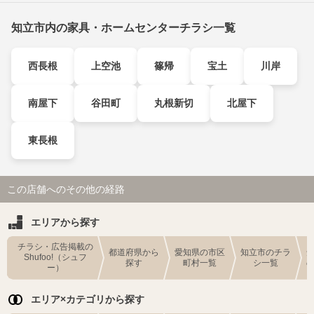
知立市内の家具・ホームセンターチラシ一覧
西長根
上空池
篠帰
宝土
川岸
南屋下
谷田町
丸根新切
北屋下
東長根
この店舗へのその他の経路
エリアから探す
チラシ・広告掲載の
都道府県から
愛知県の市区
知立市のチラ
Shufoo!（シュフ
探す
町村一覧
シ一覧
ー）
エリア×カテゴリから探す