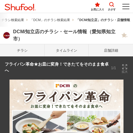
お気に入り
さがす
のチラシ検索結果
「DCM」のチラシ検索結果
「DCM/知立店」のチラシ・店舗情報
DCM/知立店のチラシ・セール情報（愛知県知立
市）
チラシ
タイム
ライン
店舗詳細
フライパン革命★お皿に変身！できたてをそのまま食卓
1/1
へ
拡大