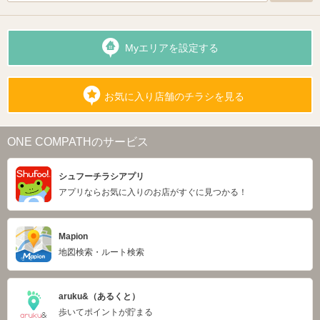
Myエリアを設定する
お気に入り店舗のチラシを見る
ONE COMPATHのサービス
シュフーチラシアプリ
アプリならお気に入りのお店がすぐに見つかる！
Mapion
地図検索・ルート検索
aruku&（あるくと）
歩いてポイントが貯まる