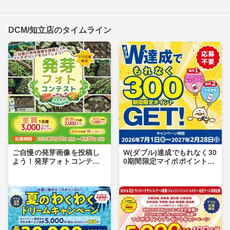
DCM/知立店のタイムライン
ご自慢の発芽画像を投稿し
W(ダブル)達成でもれなく30
よう！発芽フォトコンテス
0期間限定マイボポイントG
ト
ET！