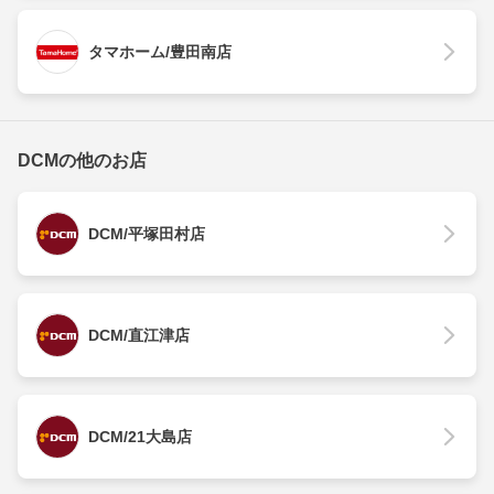
タマホーム/豊田南店
DCMの他のお店
DCM/平塚田村店
DCM/直江津店
DCM/21大島店