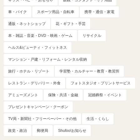
車・バイク
スポーツ用品・自転車
携帯・通信・家電
通販・ネットショップ
花・ギフト・手芸
本・雑誌・音楽・DVD・映画・ゲーム
リサイクル
ヘルス&ビューティ・フィットネス
マンション・戸建・リフォーム・レンタル収納
旅行・ホテル・リゾート
学習塾・カルチャー・教育・教習所
レストラン・デリバリー・外食
フォトスタジオ・プリントサービス
アミューズメント
保険・共済・金融
冠婚葬祭・イベント
プレゼントキャンペーン・クーポン
TV局・新聞社・フリーペーパー・その他
生活・くらし
政党・政治
郵便局
Shufoo!お知らせ