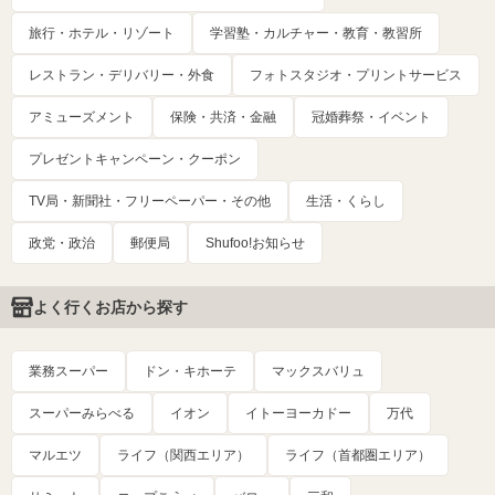
旅行・ホテル・リゾート
学習塾・カルチャー・教育・教習所
レストラン・デリバリー・外食
フォトスタジオ・プリントサービス
アミューズメント
保険・共済・金融
冠婚葬祭・イベント
プレゼントキャンペーン・クーポン
TV局・新聞社・フリーペーパー・その他
生活・くらし
政党・政治
郵便局
Shufoo!お知らせ
よく行くお店から探す
業務スーパー
ドン・キホーテ
マックスバリュ
スーパーみらべる
イオン
イトーヨーカドー
万代
マルエツ
ライフ（関西エリア）
ライフ（首都圏エリア）