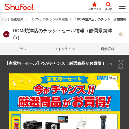
お気に入り
さがす
のチラシ検索結果
「DCM」のチラシ検索結果
「DCM/焼津店」のチラシ・店舗情報
DCM/焼津店のチラシ・セール情報（静岡県焼津
市）
チラシ
タイム
ライン
店舗詳細
【家電均一セール】今がチャンス！厳選商品がお買得！
1/1
拡大