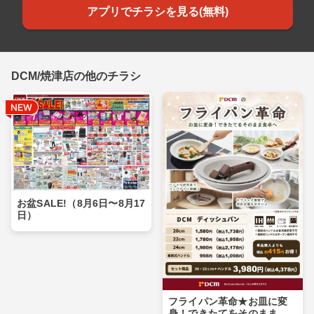
アプリでチラシを見る(無料)
DCM/焼津店の他のチラシ
お盆SALE!（8月6日〜8月17
日）
フライパン革命★お皿に変
身！できたてをそのまま食