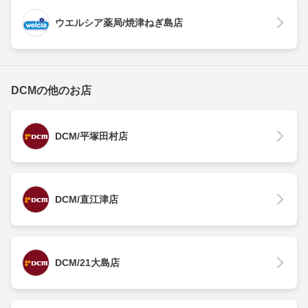
ウエルシア薬局/焼津ねぎ島店
DCMの他のお店
DCM/平塚田村店
DCM/直江津店
DCM/21大島店