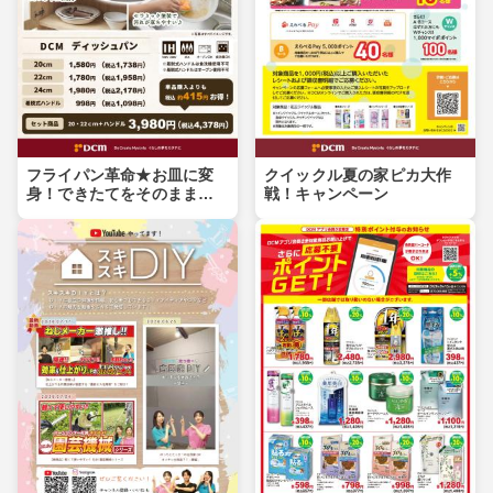
フライパン革命★お皿に変
クイックル夏の家ピカ大作
身！できたてをそのまま食
戦！キャンペーン
卓へ