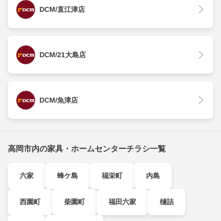
DCM/直江津店
DCM/21大島店
DCM/魚津店
高岡市内の家具・ホームセンターチラシ一覧
六家
蜂ケ島
福栄町
内島
西園町
柴園町
福田六家
樋詰