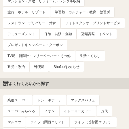
マンション・戸建・リフォーム・レンタル収納
旅行・ホテル・リゾート
学習塾・カルチャー・教育・教習所
レストラン・デリバリー・外食
フォトスタジオ・プリントサービス
アミューズメント
保険・共済・金融
冠婚葬祭・イベント
プレゼントキャンペーン・クーポン
TV局・新聞社・フリーペーパー・その他
生活・くらし
政党・政治
郵便局
Shufoo!お知らせ
よく行くお店から探す
業務スーパー
ドン・キホーテ
マックスバリュ
スーパーみらべる
イオン
イトーヨーカドー
万代
マルエツ
ライフ（関西エリア）
ライフ（首都圏エリア）