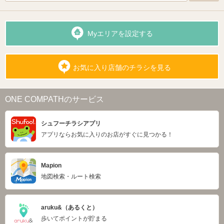
Myエリアを設定する
お気に入り店舗のチラシを見る
ONE COMPATHのサービス
シュフーチラシアプリ
アプリならお気に入りのお店がすぐに見つかる！
Mapion
地図検索・ルート検索
aruku&（あるくと）
歩いてポイントが貯まる