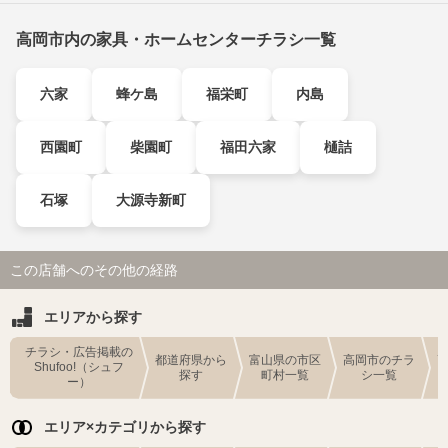
高岡市内の家具・ホームセンターチラシ一覧
六家
蜂ケ島
福栄町
内島
西園町
柴園町
福田六家
樋詰
石塚
大源寺新町
この店舗へのその他の経路
エリアから探す
チラシ・広告掲載の
都道府県から
富山県の市区
高岡市のチラ
Shufoo!（シュフ
探す
町村一覧
シ一覧
ー）
エリア×カテゴリから探す