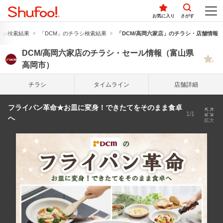
お気に入り
さがす
ラシ検索結果
「DCM」のチラシ検索結果
「DCM/高岡六家店」のチラシ・店舗情報
DCM/高岡六家店のチラシ・セール情報（富山県
高岡市）
チラシ
タイム
ライン
店舗詳細
フライパン革命★お皿に変身！できたてをそのまま食卓
1/1
へ
拡大