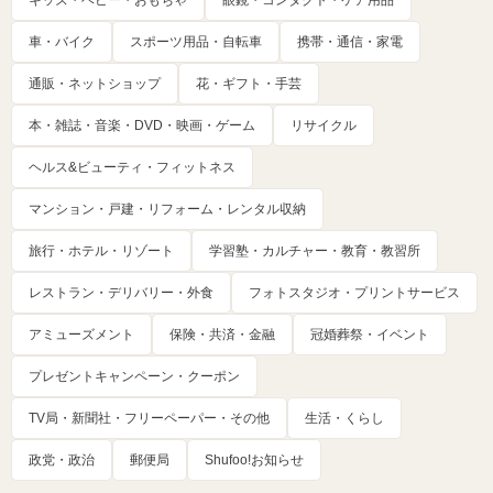
車・バイク
スポーツ用品・自転車
携帯・通信・家電
通販・ネットショップ
花・ギフト・手芸
本・雑誌・音楽・DVD・映画・ゲーム
リサイクル
ヘルス&ビューティ・フィットネス
マンション・戸建・リフォーム・レンタル収納
旅行・ホテル・リゾート
学習塾・カルチャー・教育・教習所
レストラン・デリバリー・外食
フォトスタジオ・プリントサービス
アミューズメント
保険・共済・金融
冠婚葬祭・イベント
プレゼントキャンペーン・クーポン
TV局・新聞社・フリーペーパー・その他
生活・くらし
政党・政治
郵便局
Shufoo!お知らせ