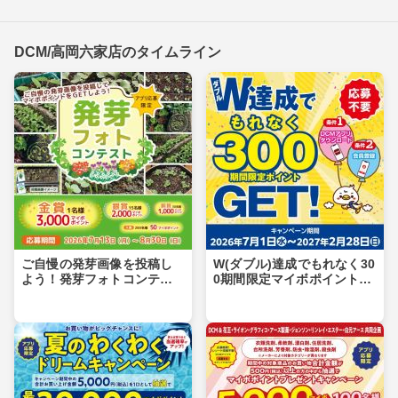
DCM/高岡六家店のタイムライン
ご自慢の発芽画像を投稿し
W(ダブル)達成でもれなく30
よう！発芽フォトコンテス
0期間限定マイボポイントG
ト
ET！