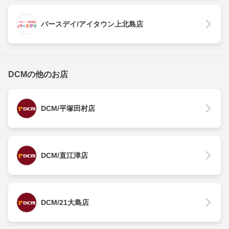
バースデイ/アイタウン上北島店
DCMの他のお店
DCM/平塚田村店
DCM/直江津店
DCM/21大島店