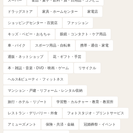
スーパー
食品・菓子・飲料・酒・日用品・コンビニ
ドラッグストア
家具・ホームセンター
家電店
ショッピングセンター・百貨店
ファッション
キッズ・ベビー・おもちゃ
眼鏡・コンタクト・ケア用品
車・バイク
スポーツ用品・自転車
携帯・通信・家電
通販・ネットショップ
花・ギフト・手芸
本・雑誌・音楽・DVD・映画・ゲーム
リサイクル
ヘルス&ビューティ・フィットネス
マンション・戸建・リフォーム・レンタル収納
旅行・ホテル・リゾート
学習塾・カルチャー・教育・教習所
レストラン・デリバリー・外食
フォトスタジオ・プリントサービス
アミューズメント
保険・共済・金融
冠婚葬祭・イベント