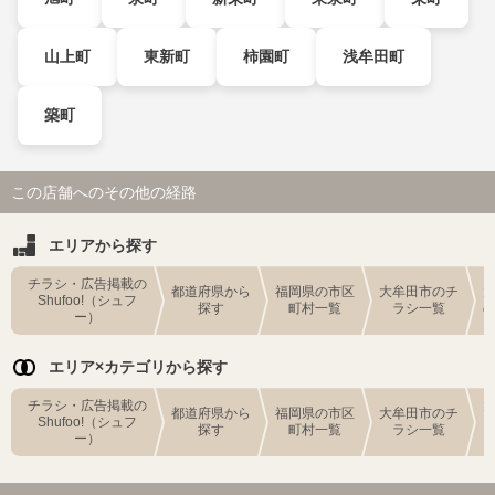
山上町
東新町
柿園町
浅牟田町
築町
この店舗へのその他の経路
エリアから探す
チラシ・広告掲載の
都道府県から
福岡県の市区
大牟田市のチ
Shufoo!（シュフ
探す
町村一覧
ラシ一覧
ー）
エリア×カテゴリから探す
チラシ・広告掲載の
都道府県から
福岡県の市区
大牟田市のチ
Shufoo!（シュフ
探す
町村一覧
ラシ一覧
ー）