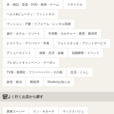
本・雑誌・音楽・DVD・映画・ゲーム
リサイクル
ヘルス&ビューティ・フィットネス
マンション・戸建・リフォーム・レンタル収納
旅行・ホテル・リゾート
学習塾・カルチャー・教育・教習所
レストラン・デリバリー・外食
フォトスタジオ・プリントサービス
アミューズメント
保険・共済・金融
冠婚葬祭・イベント
プレゼントキャンペーン・クーポン
TV局・新聞社・フリーペーパー・その他
生活・くらし
政党・政治
郵便局
Shufoo!お知らせ
よく行くお店から探す
業務スーパー
ドン・キホーテ
マックスバリュ