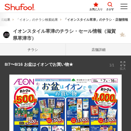
お気に入り
さがす
検索結果
「イオン」のチラシ検索結果
「イオンスタイル草津」のチラシ・店舗情報
イオンスタイル草津のチラシ・セール情報（滋賀
県草津市）
チラシ
店舗詳細
8/7〜8/16 お盆はイオンでお買い物★
1/1
拡大