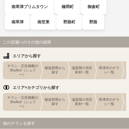
南草津プリムタウン
橋岡町
御倉町
南草津
南笠東
野路町
野路
この店舗へのその他の経路
エリアから探す
チラシ・広告掲載の
都道府県から
滋賀県の市区
草津市のチラ
Shufoo!（シュフ
探す
町村一覧
シ一覧
ー）
エリア×カテゴリから探す
チラシ・広告掲載の
都道府県から
滋賀県の市区
草津市のチラ
Shufoo!（シュフ
探す
町村一覧
シ一覧
ー）
他のチラシを探す