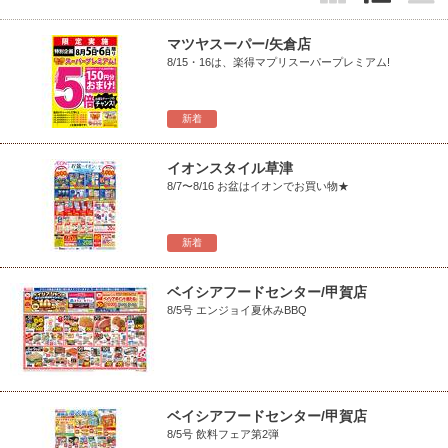
マツヤスーパー/矢倉店
8/15・16は、楽得マプリスーパープレミアム!
新着
イオンスタイル草津
8/7〜8/16 お盆はイオンでお買い物★
新着
ベイシアフードセンター/甲賀店
8/5号 エンジョイ夏休みBBQ
ベイシアフードセンター/甲賀店
8/5号 飲料フェア第2弾