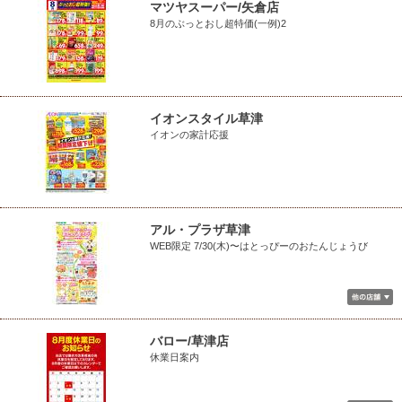
マツヤスーパー/矢倉店
8月のぶっとおし超特価(一例)2
イオンスタイル草津
イオンの家計応援
アル・プラザ草津
WEB限定 7/30(木)〜はとっぴーのおたんじょうび
バロー/草津店
休業日案内