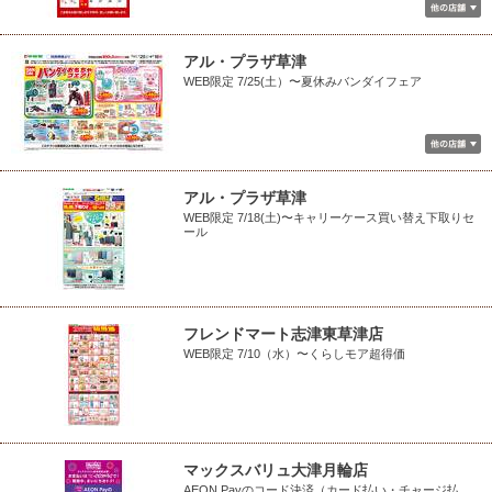
アル・プラザ草津
WEB限定 7/25(土）〜夏休みバンダイフェア
アル・プラザ草津
WEB限定 7/18(土)〜キャリーケース買い替え下取りセ
ール
フレンドマート志津東草津店
WEB限定 7/10（水）〜くらしモア超得価
マックスバリュ大津月輪店
AEON Payのコード決済（カード払い・チャージ払