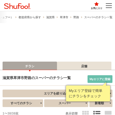
お気に入り
​（シュフー）
都道府県から探す
滋賀県
草津市
野路
スーパーのチラシ一覧
チラシ
店舗
滋賀県草津市野路のスーパーのチラシ一覧
Myエリアに登録
Myエリア登録で簡単
エリアを絞り込む
にチラシをチェック
すべてのチラシ
スーパー
新着順
1〜38/38枚
表示切替