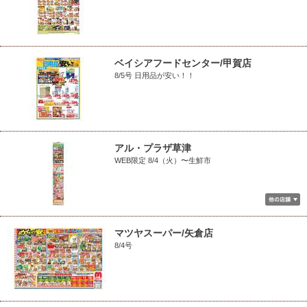
ベイシアフードセンター/甲賀店
8/5号 日用品が安い！！
アル・プラザ草津
WEB限定 8/4（火）〜生鮮市
マツヤスーパー/矢倉店
8/4号