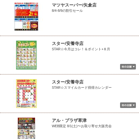
マツヤスーパー/矢倉店
8/4-8/9の割引セール
スター/安養寺店
STAR☆今月はコレ！＆ポイント+８月
スター/安養寺店
STAR☆スマイルカード得得カレンダー
アル・プラザ草津
WEB限定 8/1(土)〜お取り寄せ大販売会