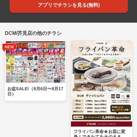
アプリでチラシを見る(無料)
DCM/芥見店の他のチラシ
お盆SALE!（8月6日〜8月17
日）
フライパン革命★お皿に変
身！できたてをそのまま食