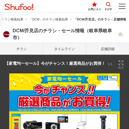
お気に入り
さがす
のチラシ検索結果
「DCM」のチラシ検索結果
「DCM/芥見店」のチラシ・店舗情報
DCM/芥見店のチラシ・セール情報（岐阜県岐阜
市）
チラシ
タイム
ライン
店舗詳細
【家電均一セール】今がチャンス！厳選商品がお買得！
1/1
拡大