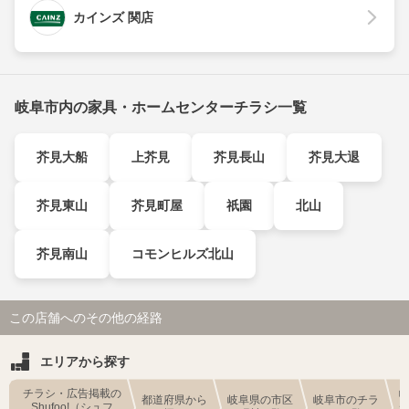
カインズ 関店
岐阜市内の家具・ホームセンターチラシ一覧
芥見大船
上芥見
芥見長山
芥見大退
芥見東山
芥見町屋
祇園
北山
芥見南山
コモンヒルズ北山
この店舗へのその他の経路
エリアから探す
チラシ・広告掲載の
都道府県から
岐阜県の市区
岐阜市のチラ
Shufoo!（シュフ