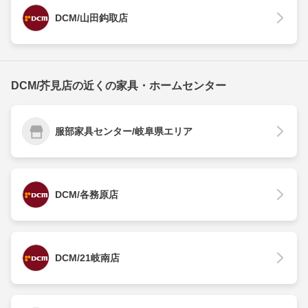
DCM/山田鈎取店
DCM/芥見店の近くの家具・ホームセンター
服部家具センター/岐阜県エリア
DCM/各務原店
DCM/21岐南店