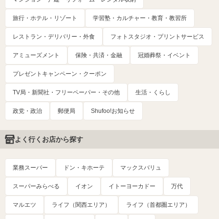
旅行・ホテル・リゾート
学習塾・カルチャー・教育・教習所
レストラン・デリバリー・外食
フォトスタジオ・プリントサービス
アミューズメント
保険・共済・金融
冠婚葬祭・イベント
プレゼントキャンペーン・クーポン
TV局・新聞社・フリーペーパー・その他
生活・くらし
政党・政治
郵便局
Shufoo!お知らせ
よく行くお店から探す
業務スーパー
ドン・キホーテ
マックスバリュ
スーパーみらべる
イオン
イトーヨーカドー
万代
マルエツ
ライフ（関西エリア）
ライフ（首都圏エリア）