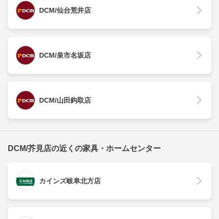
DCM/仙台荒井店
DCM/泉市名坂店
DCM/山田鈎取店
DCM/芥見店の近くの家具・ホームセンター
カインズ岐阜北方店