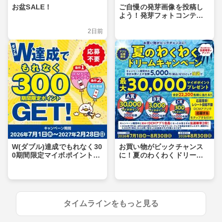
お盆SALE！
ご自慢の発芽画像を投稿し
よう！発芽フォトコンテス
ト
2日前
W(ダブル)達成でもれなく30
お買い物がビックチャンス
0期間限定マイボポイントG
に！夏のわくわくドリーム
ET！
キャンペーン
タイムラインをもっと見る