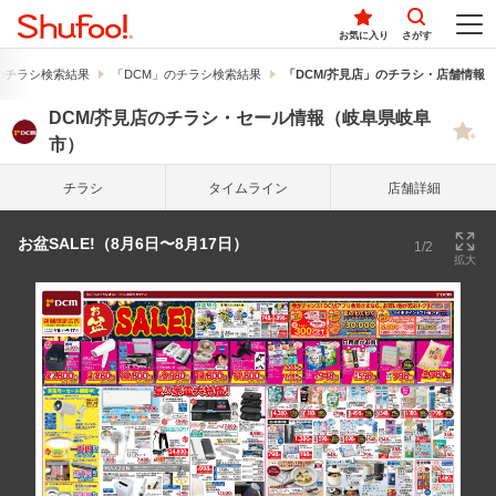
お気に入り
さがす
のチラシ検索結果
「DCM」のチラシ検索結果
「DCM/芥見店」のチラシ・店舗情報
DCM/芥見店のチラシ・セール情報（岐阜県岐阜
市）
チラシ
タイム
ライン
店舗詳細
お盆SALE!（8月6日〜8月17日）
1/2
拡大