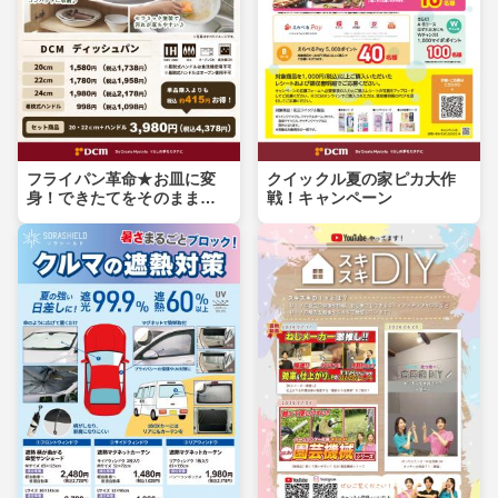
フライパン革命★お皿に変
クイックル夏の家ピカ大作
身！できたてをそのまま食
戦！キャンペーン
卓へ