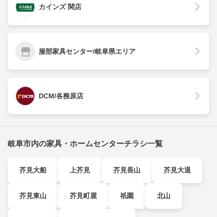
カインズ 関店
服部家具センター/岐阜県エリア
DCM/各務原店
岐阜市内の家具・ホームセンターチラシ一覧
芥見大船
上芥見
芥見長山
芥見大退
芥見東山
芥見町屋
祇園
北山