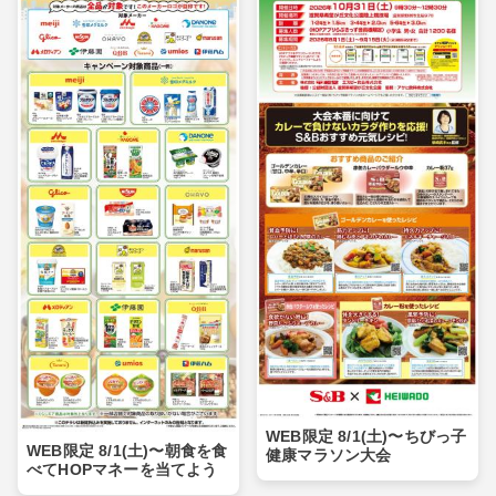
WEB限定 8/1(土)〜ちびっ子
WEB限定 8/1(土)〜朝食を食
健康マラソン大会
べてHOPマネーを当てよう