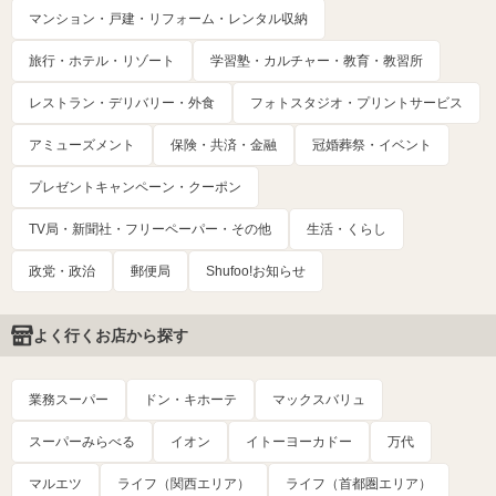
マンション・戸建・リフォーム・レンタル収納
旅行・ホテル・リゾート
学習塾・カルチャー・教育・教習所
レストラン・デリバリー・外食
フォトスタジオ・プリントサービス
アミューズメント
保険・共済・金融
冠婚葬祭・イベント
プレゼントキャンペーン・クーポン
TV局・新聞社・フリーペーパー・その他
生活・くらし
政党・政治
郵便局
Shufoo!お知らせ
よく行くお店から探す
業務スーパー
ドン・キホーテ
マックスバリュ
スーパーみらべる
イオン
イトーヨーカドー
万代
マルエツ
ライフ（関西エリア）
ライフ（首都圏エリア）