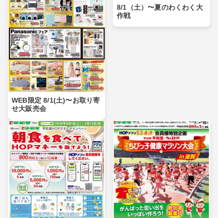
8/1（土）〜夏のわくわく大
作戦
WEB限定 8/1(土)〜お取り寄
せ大販売会