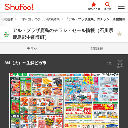
お気に入り
さがす
シ検索結果
「平和堂」のチラシ検索結果
「アル・プラザ鹿島」のチラシ・店舗情報
アル・プラザ鹿島のチラシ・セール情報（石川県
鹿島郡中能登町）
チラシ
店舗詳細
8/4（火）〜生鮮ピカ市
1/1
拡大