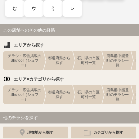
む
ウ
う
レ
この店舗へのその他の経路
エリアから探す
チラシ・広告掲載の
鹿島郡中能登
都道府県から
石川県の市区
Shufoo!（シュフ
町のチラシ一
探す
町村一覧
ー）
覧
エリア×カテゴリから探す
チラシ・広告掲載の
鹿島郡中能登
都道府県から
石川県の市区
Shufoo!（シュフ
町のチラシ一
探す
町村一覧
ー）
覧
他のチラシを探す
現在地から探す
カテゴリから探す